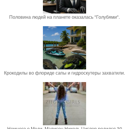
Половина людей на планете оказалась "Голубями".
Крокодилы во флориде сапы и гидроскутеры захватили.
Немного о Меди. Мэдисон Николь Циглер родился 30