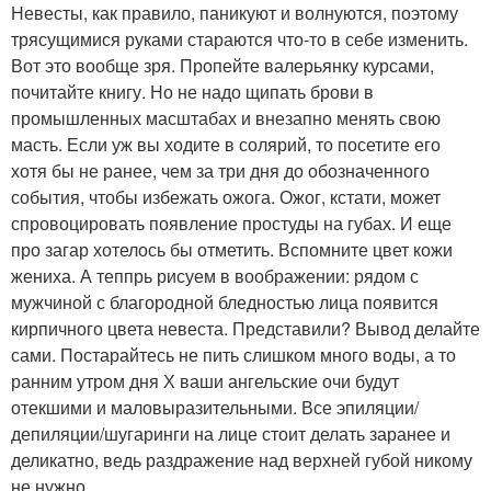
Невесты, как правило, паникуют и волнуются, поэтому
трясущимися руками стараются что-то в себе изменить.
Вот это вообще зря. Пропейте валерьянку курсами,
почитайте книгу. Но не надо щипать брови в
промышленных масштабах и внезапно менять свою
масть. Если уж вы ходите в солярий, то посетите его
хотя бы не ранее, чем за три дня до обозначенного
события, чтобы избежать ожога. Ожог, кстати, может
спровоцировать появление простуды на губах. И еще
про загар хотелось бы отметить. Вспомните цвет кожи
жениха. А теппрь рисуем в воображении: рядом с
мужчиной с благородной бледностью лица появится
кирпичного цвета невеста. Представили? Вывод делайте
сами. Постарайтесь не пить слишком много воды, а то
ранним утром дня Х ваши ангельские очи будут
отекшими и маловыразительными. Все эпиляции/
депиляции/шугаринги на лице стоит делать заранее и
деликатно, ведь раздражение над верхней губой никому
не нужно.