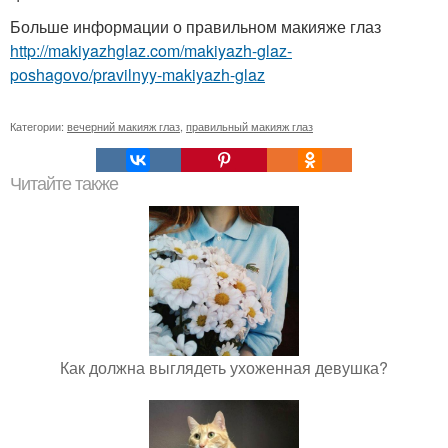
Больше информации о правильном макияже глаз
http://makiyazhglaz.com/makiyazh-glaz-
poshagovo/pravilnyy-makiyazh-glaz
Категории:
вечерний макияж глаз
,
правильный макияж глаз
Читайте также
Как должна выглядеть ухоженная девушка?