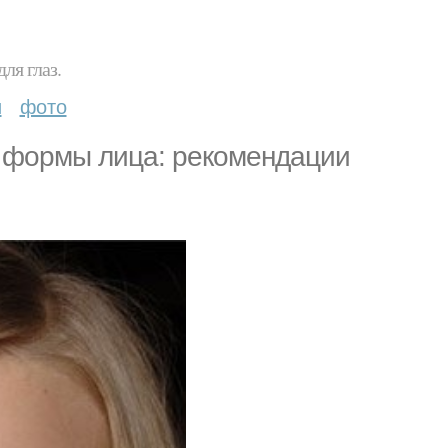
ля глаз.
и
фото
т формы лица: рекомендации