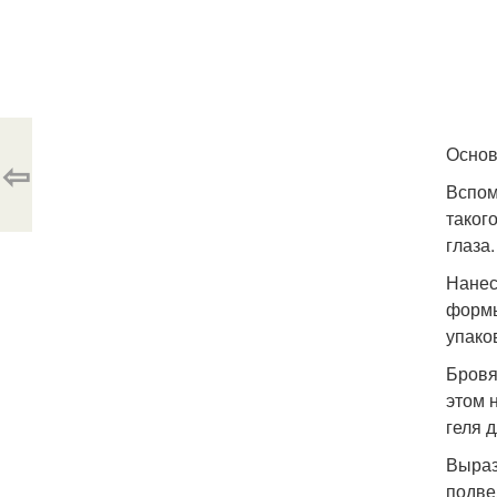
Основ
⇦
Вспом
таког
глаза.
Нанес
формы
упако
Бровя
этом 
геля 
Выраз
подве