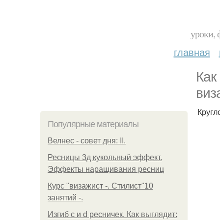
уроки, 
главная
Как
виз
Кругл
Популярные материалы
Велнес - совет дня: II.
Ресницы 3д кукольный эффект.
Эффекты наращивания ресниц
Курс "визажист -. Стилист"10
занятий -.
Изгиб c и d ресничек. Как выглядит: