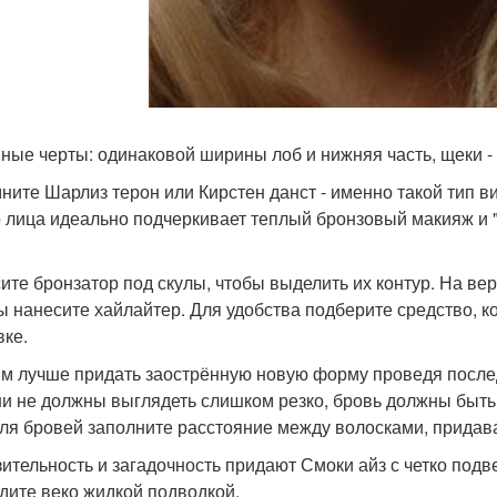
ные черты: одинаковой ширины лоб и нижняя часть, щеки 
ните Шарлиз терон или Кирстен данст - именно такой тип в
о лица идеально подчеркивает теплый бронзовый макияж и "
ите бронзатор под скулы, чтобы выделить их контур. На ве
 нанесите хайлайтер. Для удобства подберите средство, ко
вке.
м лучше придать заострённую новую форму проведя после
ни не должны выглядеть слишком резко, бровь должны быт
для бровей заполните расстояние между волосками, придав
ительность и загадочность придают Смоки айз с четко подв
дите веко жидкой подводкой.