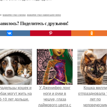
и:
макияж глаз смоки
,
макияж глаз нависшее веко
авилось? Поделитесь с друзьями!
ладельцы кошек и
У Дженифер лонг
Кошка милли
обак могут жить на
ноги и руки в
отпраздновала 
6-10 лет дольше.
чешуе, глаза
лет по
лаймового цвета с
человечески