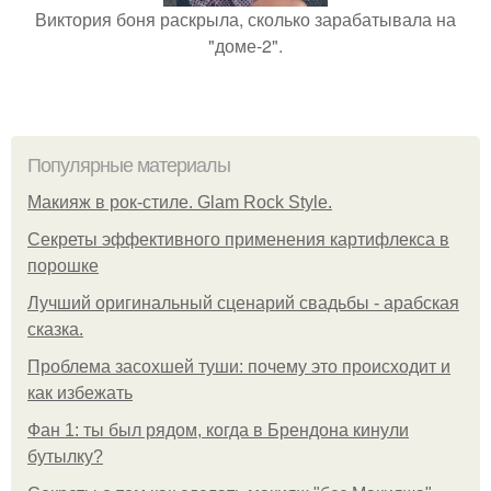
Виктория боня раскрыла, сколько зарабатывала на
"доме-2".
Популярные материалы
Макияж в рок-стиле. Glam Rock Style.
Секреты эффективного применения картифлекса в
порошке
Лучший оригинальный сценарий свадьбы - арабская
сказка.
Проблема засохшей туши: почему это происходит и
как избежать
Фан 1: ты был рядом, когда в Брендона кинули
бутылку?