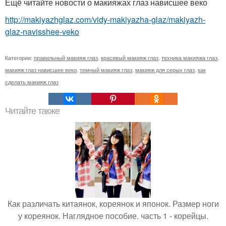
Ещё читайте новости о макияжах глаз нависшее веко
http://makiyazhglaz.com/vidy-makiyazha-glaz/makiyazh-
glaz-navisshee-veko
Категории:
правильный макияж глаз
,
красивый макияж глаз
,
техника макияжа глаз
,
макияж глаз нависшее веко
,
темный макияж глаз
,
макияж для серых глаз
,
как
сделать макияж глаз
Читайте также
Как различать китаянок, кореянок и японок. Размер ноги
у кореянок. Наглядное пособие. часть 1 - корейцы.