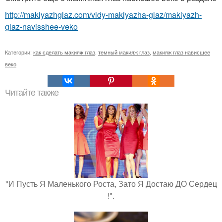
http://makiyazhglaz.com/vidy-makiyazha-glaz/makiyazh-
glaz-navisshee-veko
Категории:
как сделать макияж глаз
,
темный макияж глаз
,
макияж глаз нависшее
веко
Читайте также
"И Пусть Я Маленького Роста, Зато Я Достаю ДО Сердец
!".