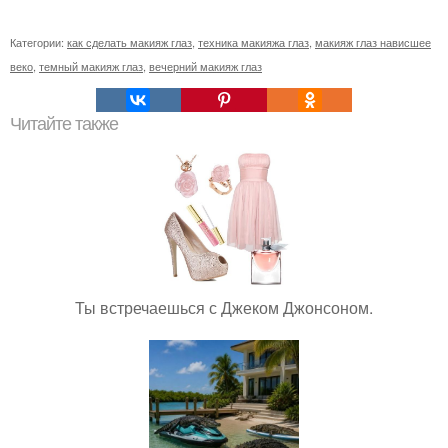
Категории:
как сделать макияж глаз
,
техника макияжа глаз
,
макияж глаз нависшее
веко
,
темный макияж глаз
,
вечерний макияж глаз
Читайте также
Ты встречаешься с Джеком Джонсоном.