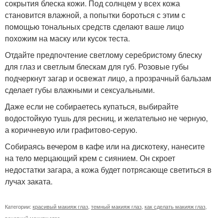
сокрытия блеска кожи. Под солнцем у всех кожа
становится влажной, а попытки бороться с этим с
помощью тональных средств сделают ваше лицо
похожим на маску или кусок теста.
Отдайте предпочтение светлому серебристому блеску
для глаз и светлым блескам для губ. Розовые губы
подчеркнут загар и освежат лицо, а прозрачный бальзам
сделает губы влажными и сексуальными.
Даже если не собираетесь купаться, выбирайте
водостойкую тушь для ресниц, и желательно не черную,
а коричневую или графитово-серую.
Собираясь вечером в кафе или на дискотеку, нанесите
на тело мерцающий крем с сиянием. Он скроет
недостатки загара, а кожа будет потрясающе светиться в
лучах заката.
Категории:
красивый макияж глаз
,
темный макияж глаз
,
как сделать макияж глаз
,