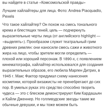
вы найдете в статье «Комсомольской правды»
Лучшие хайлайтеры для лица. Фото: Andrea Piacquadio,
Pexels
Что такое хайлайтер? Он похож на смесь тонального
крема и блестящих теней, цель — подчеркнуть
выразительные черты лица (от английского highlight —
«выделять»). Прообразом служит театральный грим
древних римлян: они наносили смесь сажи и животного
жира на лицо, чтобы зрители могли определить —
плохой или хороший персонаж. В 1890-х, с появлением
кинематографа, хайлайтер использовался для создания
выразительных образов, его любила Марлен Дитрих, в
1945 г. Макс Фактор придумал схему нанесения
косметики, которой визажисты не пренебрегают до сих
пор. В умелых руках это средство способно творить
чудеса — это с блеском демонстрируют Ким Кардашьян
и Кайли Дженнер. Но голливудские звезды такие же
обычные девушки, и мы тоже можем быть