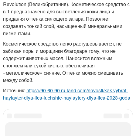
Revolution (Великобритания). Косметическое средство 4
в 1 предназначено для высветления кожи лица и
придания оттенка сияющего загара. Позволяет
создавать тонкий слой, насыщенный минеральными
пигментами.
Косметическое средство легко растушевывается, не
забивая поры и морщинки благодаря тому, что не
содержит животных масел. Наносится влажным
спонжем или сухой кистью, обеспечивая
«металлическое» сияние. Оттенки можно смешивать
между собой.
Источник:
https://90-60-90.ru-land.com/novosti/kak-vybrat-
haylayter-dlya-lica-luchshie-haylaytery-dlya-lica-2023-goda
Категории:
Хайлайтеры для лица
,
Кремовый хайлайтер
,
Хайлайтер для возрастной
кожи
,
Жидкие хайлайтеры
,
Перламутровый хайлайтер
,
Хайлайтер для лица
,
Сухие
хайлайтеры