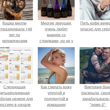
Кошка милли
Многие девушки,
Пить кофе вече
тпраздновала 146
очень любят
опасно для серд
лет по
макияж со
человеческим
стрелками, но не у
Меркам и
всех получается их
претендует на
нарисовать.
звание самой
старой в мире.
Следующая
Как сделать кожу
Виктория бон
четырёхдневная
упругой и
раскрыла, скол
абочая неделя для
подтянутой в
зарабатывала 
россиян в начале
домашних
"доме-2".