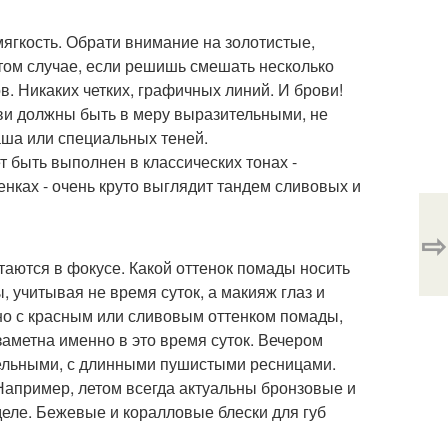
ягкость. Обрати внимание на золотистые,
том случае, если решишь смешать несколько
в. Никаких четких, графичных линий. И брови!
ви должны быть в меру выразительными, не
ша или специальных теней.
т быть выполнен в классических тонах -
енках - очень круто выглядит тандем сливовых и
⇨
аются в фокусе. Какой оттенок помады носить
, учитывая не время суток, а макияж глаз и
нно с красным или сливовым оттенком помады,
заметна именно в это время суток. Вечером
ительными, с длинными пушистыми ресницами.
Например, летом всегда актуальны бронзовые и
 деле. Бежевые и коралловые блески для губ