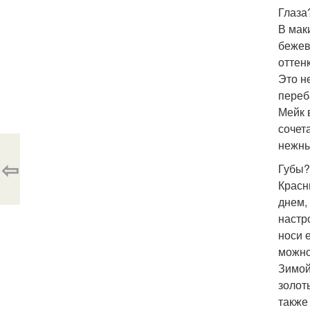
Глаза
В мак
бежев
оттен
Это н
переб
Мейк 
сочет
нежны
⇦
Губы?
Красн
днем,
настр
носи 
можно
Зимой
золот
также