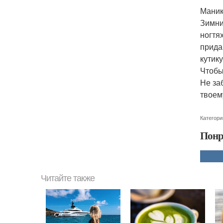
Мани
Зимни
ногтя
прида
кутик
Чтобы
Не за
твоем
Категори
Понр
Читайте также