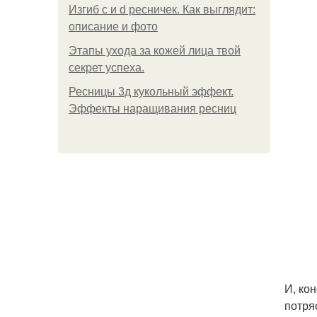
Изгиб c и d ресничек. Как выглядит:
описание и фото
Этапы ухода за кожей лица твой
секрет успеха.
Ресницы 3д кукольный эффект.
Эффекты наращивания ресниц
И, ко
потря