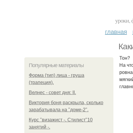
уроки, 
главная
Как
Тон?
На чт
Популярные материалы
ровна
Форма (тип) лица - груша
мягки
(трапеция).
главн
Велнес - совет дня: II.
Виктория боня раскрыла, сколько
зарабатывала на "доме-2".
Курс "визажист -. Стилист"10
занятий -.