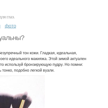
ля глаз.
и
фото
туальны?
безупречный тон кожи. Гладкая, идеальная,
воего идеального макияжа. Этой зимой актуален
осто используй бронзирующую пудру. Но помни:
ь тонко, подобно легкой вуали.