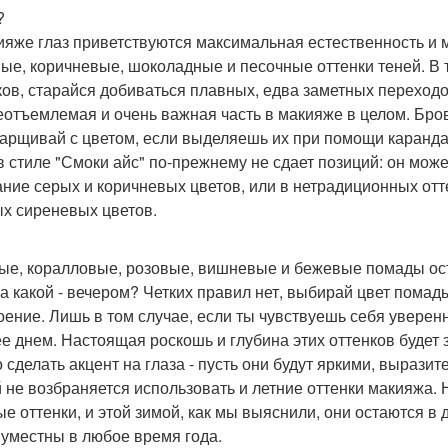
?
ияже глаз приветствуются максимальная естественность и м
ые, коричневые, шоколадные и песочные оттенки теней. В 
ков, старайся добиваться плавных, едва заметных переходо
еотъемлемая и очень важная часть в макияже в целом. Бро
арщивай с цветом, если выделяешь их при помощи каранда
в стиле "Смоки айс" по-прежнему не сдает позиций: он може
ание серых и коричневых цветов, или в нетрадиционных отт
х сиреневых цветов.
ые, коралловые, розовые, вишневые и бежевые помады ост
 а какой - вечером? Четких правил нет, выбирай цвет помады
оение. Лишь в том случае, если ты чувствуешь себя увере
ее днем. Настоящая роскошь и глубина этих оттенков будет 
 сделать акцент на глаза - пусть они будут яркими, выраз
 не возбраняется использовать и летние оттенки макияжа. 
ые оттенки, и этой зимой, как мы выяснили, они остаются в
 уместны в любое время года.