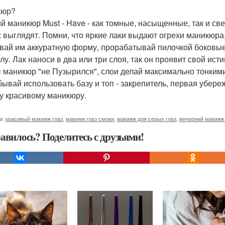
кюр?
й маникюр Must - Have - как томные, насыщенные, так и све
х выглядят. Помни, что яркие лаки выдают огрехи маникюра
вай им аккуратную форму, прорабатывай пилочкой боковые
улу. Лак наноси в два или три слоя, так он проявит свой ис
 маникюр "не Пузырился", слои делай максимально тонкими
бывай использовать базу и топ - закрепитель, первая убере
у красивому маникюру.
и:
красивый макияж глаз
,
макияж глаз смоки
,
макияж для серых глаз
,
вечерний макияж 
авилось? Поделитесь с друзьями!