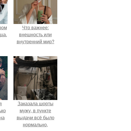
ром
Что важнее:
ца.
внешность или
внутренний мир?
я
Заказала шорты
ько
мужу, в пункте
на
выдачи всё было
нормально,