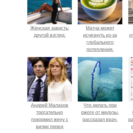
Женская зависть:
Матча может
другой взгляд.
исчезнуть из-за
о
глобального
потепления.
Андрей Малахов
Что делать при
трогательно
ожоге от медузы,
покормил жену с
рассказал врач.
р
вилки перед