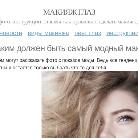
МАКИЯЖ ГЛАЗ
фото, инструкции, отзывы. как правильно сделать макияж д
новости
виды макияжа
цвет глаз
инструкци
аким должен быть самый модный мак
ом могут рассказать фото с показов моды. Ведь все тенден
тны и остается только выбрать что-то для себя.