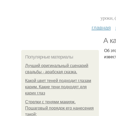
уроки, 
главная
А к
Об эт
извес
Популярные материалы
Лучший оригинальный сценарий
свадьбы - арабская сказка.
Какой цвет теней подходит глазам
карим. Какие тени подходят для
карих глаз
Стрелки с тенями макияж.
Пошаговый порядок его нанесения
такой: