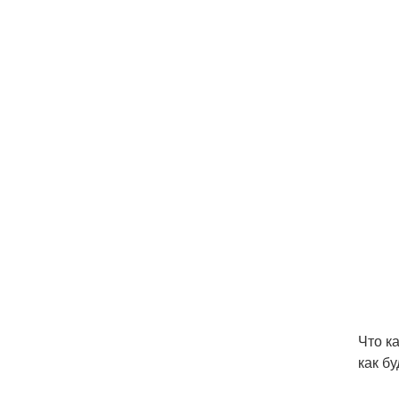
Что к
как б