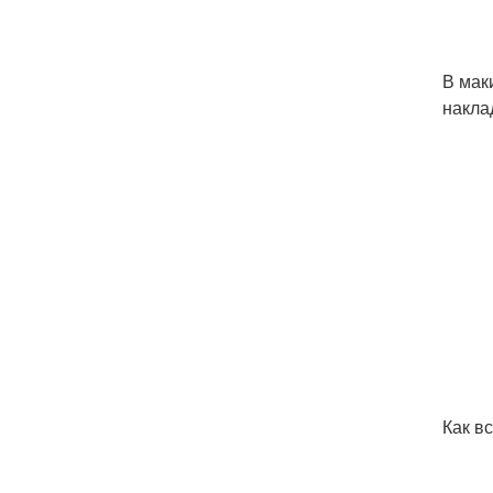
В мак
накла
Как в