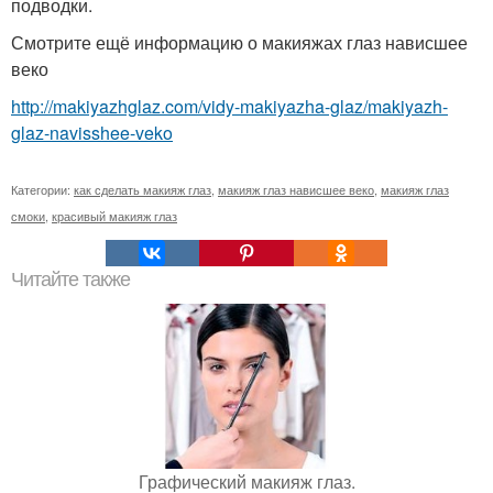
подводки.
Смотрите ещё информацию о макияжах глаз нависшее
веко
http://makiyazhglaz.com/vidy-makiyazha-glaz/makiyazh-
glaz-navisshee-veko
Категории:
как сделать макияж глаз
,
макияж глаз нависшее веко
,
макияж глаз
смоки
,
красивый макияж глаз
Читайте также
Графический макияж глаз.