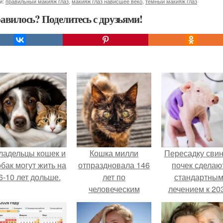
и:
правильный макияж глаз
,
макияж глаз нависшее веко
,
темный макияж глаз
авилось? Поделитесь с друзьями!
ладельцы кошек и
Кошка милли
Пересадку сви
обак могут жить на
отпраздновала 146
почек сделаю
6-10 лет дольше.
лет по
стандартны
человеческим
лечением к 20
Меркам и
году в Японии
претендует на