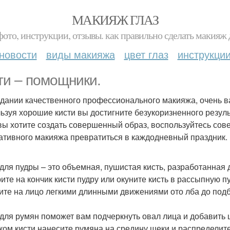
МАКИЯЖ ГЛАЗ
фото, инструкции, отзывы. как правильно сделать макияж д
новости
виды макияжа
цвет глаз
инструкци
ти – помощники.
здании качественного профессионального макияжа, очень 
ьзуя хорошие кисти вы достигните безукоризненного резуль
вы хотите создать совершенный образ, воспользуйтесь сов
ативного макияжа превратиться в каждодневный праздник.
 для пудры – это объемная, пушистая кисть, разработанная
ите на кончик кисти пудру или окуните кисть в рассыпную пу
ите на лицо легкими длинными движениями ото лба до под
 для румян поможет вам подчеркнуть овал лица и добавить 
ком кисти нанесите румяна на средину щеки и распределите