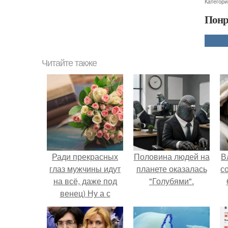
Категори
Понр
Читайте также
Ради прекрасных
Половина людей на
В
глаз мужчины идут
планете оказалась
с
на всё, даже под
"Голубями".
венец) Ну а с
макияжем от
Екатерины