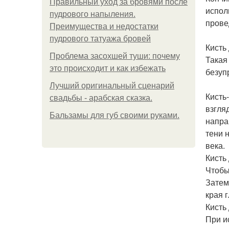
Правильный уход за бровями после
испол
пудрового напыления.
прове
Преимущества и недостатки
пудрового татуажа бровей
Кисть
Проблема засохшей туши: почему
Такая
это происходит и как избежать
безуп
Лучший оригинальный сценарий
Кисть
свадьбы - арабская сказка.
взгля
Бальзамы для губ своими руками.
напра
тени 
века.
Кисть
Чтобы
Затем
края г
Кисть
При и