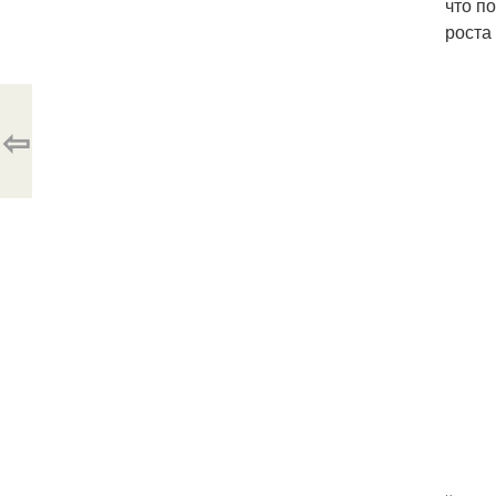
что п
роста
⇦