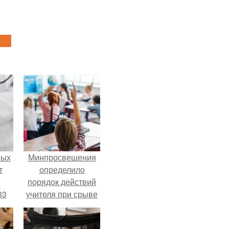
ных
Минпросвещения
т
определило
м
порядок действий
33
учителя при срыве
.
урока.