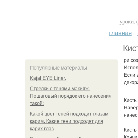
уроки, 
главная
Кис
ри со
Испол
Популярные материалы
Если 
Kajal EYE Liner.
декор
Стрелки с тенями макияж.
Пошаговый порядок его нанесения
Кисть
такой:
Набер
Какой цвет теней подходит глазам
нанес
карим. Какие тени подходят для
карих глаз
Кисть
Кончи