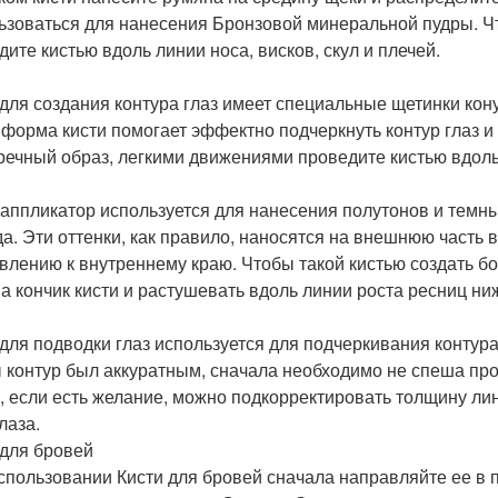
ьзоваться для нанесения Бронзовой минеральной пудры. Ч
дите кистью вдоль линии носа, висков, скул и плечей.
 для создания контура глаз имеет специальные щетинки ко
 форма кисти помогает эффектно подчеркнуть контур глаз и
речный образ, легкими движениями проведите кистью вдоль в
-аппликатор используется для нанесения полутонов и темны
да. Эти оттенки, как правило, наносятся на внешнюю часть
влению к внутреннему краю. Чтобы такой кистью создать б
на кончик кисти и растушевать вдоль линии роста ресниц ниж
 для подводки глаз используется для подчеркивания контур
 контур был аккуратным, сначала необходимо не спеша пров
, если есть желание, можно подкорректировать толщину лин
лаза.
 для бровей
спользовании Кисти для бровей сначала направляйте ее в 