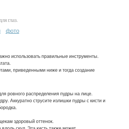
ля глаз.
и
фото
важно использовать правильные инструменты.
тата.
етами, приведенными ниже и тогда создание
 для ровного распределения пудры на лице.
дру. Аккуратно струсите излишки пудры с кисти и
бородка.
щекам здоровый оттенок.
 вдоль скул. Эта кисть также может