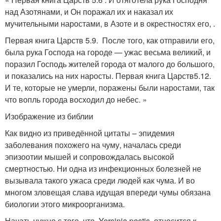
над Азотянами, и Он поражал их и наказал их
мучительными наростами, в Азоте и в окрестностях его, .
Первая книга Царств 5.9. После того, как отправили его,
была рука Господа на городе — ужас весьма великий, и
поразил Господь жителей города от малого до большого,
и показались на них наросты. Первая книга Царств5.12.
И те, которые не умерли, поражены были наростами, так
что вопль города восходил до небес. »
Изображение из библии
Как видно из приведённой цитаты – эпидемия
заболевания похожего на чуму, началась среди
эпизоотии мышей и сопровождалась высокой
смертностью. Ни одна из инфекционных болезней не
вызывала такого ужаса среди людей как чума. И во
многом зловещая слава идущая впереди чумы обязана
биологии этого микроорганизма.
Начать нужно с того, что Yersinia pestis относится к