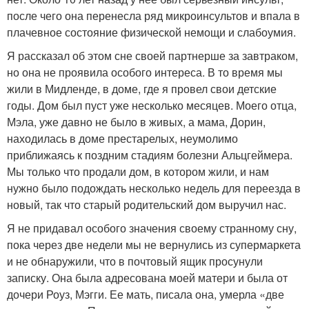
после чего она перенесла ряд микроинсультов и впала в
плачевное состояние физической немощи и слабоумия.
Я рассказал об этом сне своей партнерше за завтраком,
но она не проявила особого интереса. В то время мы
жили в Мидленде, в доме, где я провел свои детские
годы. Дом был пуст уже несколько месяцев. Моего отца,
Мэла, уже давно не было в живых, а мама, Дорин,
находилась в доме престарелых, неумолимо
приближаясь к поздним стадиям болезни Альцгеймера.
Мы только что продали дом, в котором жили, и нам
нужно было подождать несколько недель для переезда в
новый, так что старый родительский дом выручил нас.
Я не придавал особого значения своему странному сну,
пока через две недели мы не вернулись из супермаркета
и не обнаружили, что в почтовый ящик просунули
записку. Она была адресована моей матери и была от
дочери Роуз, Мэгги. Ее мать, писала она, умерла «две