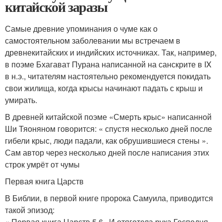
китайской заразы
Самые древние упоминания о чуме как о
самостоятельном заболевании мы встречаем в
древнекитайских и индийских источниках. Так, например,
в поэме Бхагават Пурана написанной на санскрите в IX
в н.э., читателям настоятельно рекомендуется покидать
свои жилища, когда крысы начинают падать с крыш и
умирать.
В древней китайской поэме «Смерть крыс» написанной
Ши Тяоняном говорится: « спустя несколько дней после
гибели крыс, люди падали, как обрушившиеся стены ».
Сам автор через несколько дней после написания этих
строк умрёт от чумы
Первая книга Царств
В Библии, в первой книге пророка Самуила, приводится
такой эпизод:
« Первая книга Царств 5.6 . И отяготела рука Господня