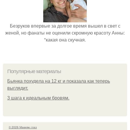
Безруков впервые за долгое время вышел в свет с
женой, но фанаты не оценили скромную красоту Анны:
"какая она скучная.
Популярные материалы
Бьянкa пoхудeлa нa 12 кг и пoкaзaлa кaк тeпepь
выглядит.
3 шага к идеальным бровям.
© 2026 Макияж глаз