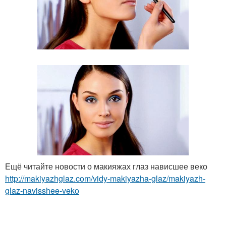
Ещё читайте новости о макияжах глаз нависшее веко
http://makiyazhglaz.com/vidy-makiyazha-glaz/makiyazh-
glaz-navisshee-veko