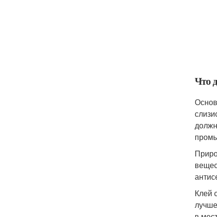
Что д
Основ
слизи
должн
промы
Приро
вещес
антис
Клей 
лучше
в мес