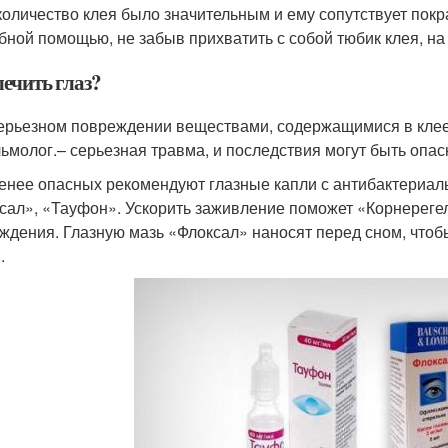
количество клея было значительным и ему сопутствует пок
бной помощью, не забыв прихватить с собой тюбик клея, на 
лечить глаз?
ерьезном повреждении веществами, содержащимися в клее,
ьмолог.– серьезная травма, и последствия могут быть опас
енее опасных рекомендуют глазные капли с антибактериа
сал», «Тауфон». Ускорить заживление поможет «Корнереге
ждения. Глазную мазь «Флоксал» наносят перед сном, чтоб
.