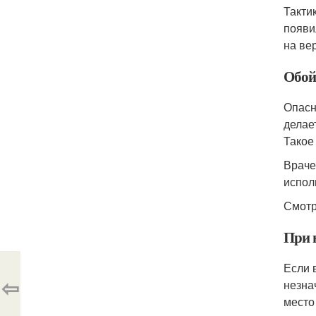
Такти
появи
на ве
Обой
Опасн
делае
Такое
Враче
испол
Смотр
При 
Если 
⇦
незна
место