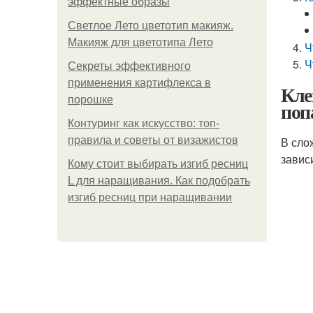
эффектные образы
Светлое Лето цветотип макияж.
Макияж для цветотипа Лето
Ч
Ч
Секреты эффективного
применения картифлекса в
Кле
порошке
поп
Контуринг как искусство: топ-
правила и советы от визажистов
В сло
завис
Кому стоит выбирать изгиб ресниц
L для наращивания. Как подобрать
изгиб ресниц при наращивании