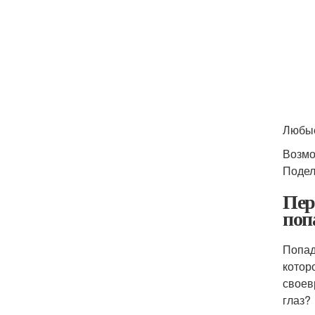
Любые
Возмо
Подел
Пер
поп
Попад
котор
своев
глаз?