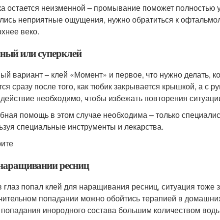
ка остается неизменной – промывание поможет полностью уд
лись неприятные ощущения, нужно обратиться к офтальмолог
рхнее веко.
ный или суперклей
ый вариант – клей «Момент» и первое, что нужно делать, ког
тся сразу после того, как тюбик закрывается крышкой, а с р
 действие необходимо, чтобы избежать повторения ситуации,
бная помощь в этом случае необходима – только специалист
ьзуя специальные инструменты и лекарства.
ите
наращивании ресниц
в глаз попал клей для наращивания ресниц, ситуация тоже з
чительном попадании можно обойтись терапией в домашних
 попадания инородного состава большим количеством воды