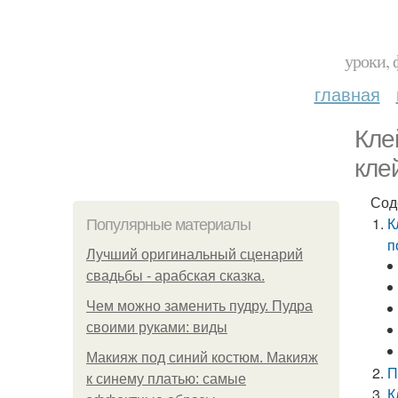
уроки, 
главная
Кле
кле
Сод
К
Популярные материалы
п
Лучший оригинальный сценарий
свадьбы - арабская сказка.
Чем можно заменить пудру. Пудра
своими руками: виды
Макияж под синий костюм. Макияж
П
к синему платью: самые
К