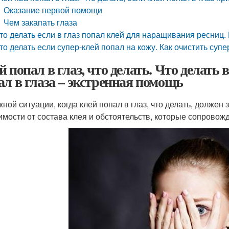
Оказание первой помощи
Чем закапать глаза
то делать если в глаз попал клей для наращивания ресниц. 
то делать если супер-клей попал на кожу. Как очистить су
й попал в глаз, что делать. Что делать
ал в глаза – экстренная помощь
жной ситуации, когда клей попал в глаз, что делать, долже
имости от состава клея и обстоятельств, которые сопрово