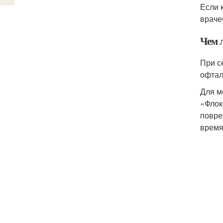
Если 
враче
Чем 
При с
офтал
Для м
«Флок
повре
время