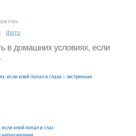
ля глаз.
и
фото
ать в домашних условиях, если
ь
ях, если клей попал в глаза – экстренная
 если клей попал в глаз
при наращивании