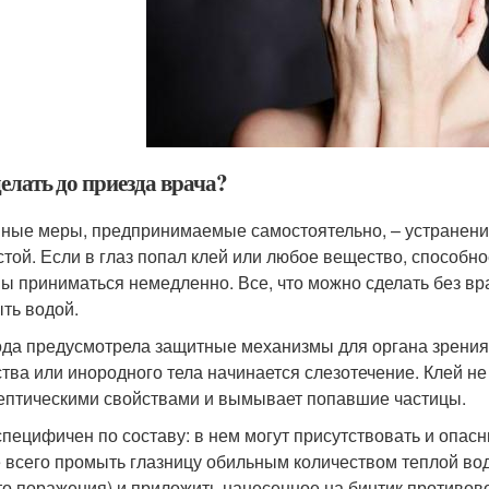
елать до приезда врача?
ные меры, предпринимаемые самостоятельно, – устранение
стой. Если в глаз попал клей или любое вещество, способно
ы приниматься немедленно. Все, что можно сделать без вра
ть водой.
да предусмотрела защитные механизмы для органа зрения 
тва или инородного тела начинается слезотечение. Клей не
ептическими свойствами и вымывает попавшие частицы.
специфичен по составу: в нем могут присутствовать и опас
 всего промыть глазницу обильным количеством теплой вод
то поражения) и приложить нанесенное на бинтик противов