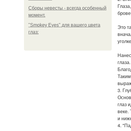
Глаза
Сборы невесты - всегда особенный
брове
момент.
"Smokey Eyes" для вашего цвета
Это т
глаз:
внача
уголке
Нанес
глаза
Благо
Таким
выраж
3. Гл
Основ
глаз 
веке.
и ниж
4. "П