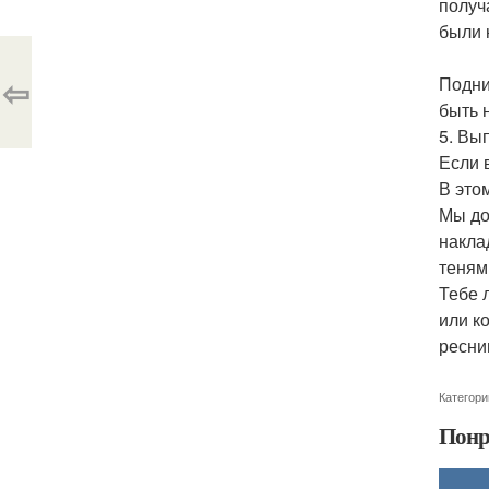
получ
были 
⇦
Подни
быть 
5. Вы
Если 
В это
Мы до
накла
теням
Тебе 
или к
ресни
Категори
Понр