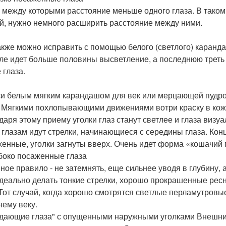
, между которыми расстояние меньше одного глаза. В таком
й, нужно немного расширить расстояние между ними.
акже можно исправить с помощью белого (светлого) каранда
ле идет больше половины высветление, а последнюю треть
 глаза.
и белым мягким карандашом для век или мерцающей пудрой
. Мягкими похлопывающими движениями вотри краску в кожу 
даря этому приему уголки глаз станут светлее и глаза визуа
 глазам идут стрелки, начинающиеся с середины глаза. Кон
енные, уголки загнуты вверх. Очень идет форма «кошачий г
убоко посаженные глаза
ное правило - не затемнять, еще сильнее уводя в глубину, 
идеально делать тонкие стрелки, хорошо прокрашенные рес
 Тот случай, когда хорошо смотрятся светлые перламутровы
нему веку.
адающие глаза" с опущенными наружными уголками Внешний у