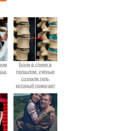
ром
Боли в спине в
ца.
прошлом: учёные
создали гель,
который помогает
восстанавливать
межпозвоночные
диски.