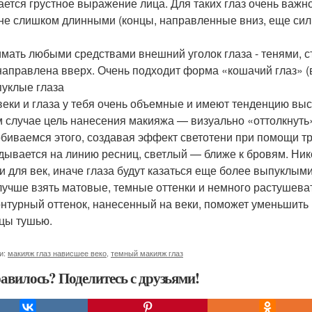
ается грустное выражение лица. Для таких глаз очень важн
не слишком длинными (концы, направленные вниз, еще силь
мать любыми средствами внешний уголок глаза - тенями, 
направлена вверх. Очень подходит форма «кошачий глаз» (
пуклые глаза
веки и глаза у тебя очень объемные и имеют тенденцию выст
м случае цель нанесения макияжа — визуально «оттолкнуть» 
биваемся этого, создавая эффект светотени при помощи тр
дывается на линию ресниц, светлый — ближе к бровям. Ник
и для век, иначе глаза будут казаться еще более выпуклыми
лучше взять матовые, темные оттенки и немного растушева
онтурный оттенок, нанесенный на веки, поможет уменьшить их
цы тушью.
и:
макияж глаз нависшее веко
,
темный макияж глаз
авилось? Поделитесь с друзьями!