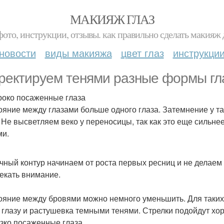
МАКИЯЖ ГЛАЗ
фото, инструкции, отзывы. как правильно сделать макияж д
новости
виды макияжа
цвет глаз
инструкци
ректируем тенями разные формы гл
роко посаженные глаза
ояние между глазами больше одного глаза. Затемнение у так
. Не высветляем веко у переносицы, так как это еще сильн
ми.
чный контур начинаем от роста первых ресниц и не делаем 
екать внимание.
ояние между бровями можно немного уменьшить. Для таких 
 глазу и растушевка темными тенями. Стрелки подойдут хо
изко посаженные глаза