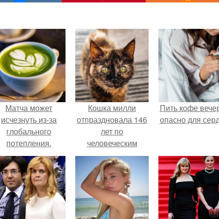
Матча может
Кошка милли
Пить кофе вече
исчезнуть из-за
отпраздновала 146
опасно для серд
глобального
лет по
потепления.
человеческим
Меркам и
претендует на
звание самой
старой в мире.