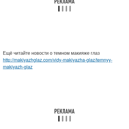
Ещё читайте новости о темном макияже глаз
http://makiyazhglaz.com/vidy-makiyazha-glaz/temnyy-
makiyazh-glaz