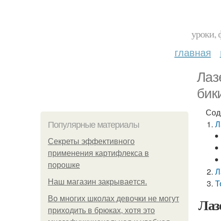
уроки, 
главная
Лаз
бик
Сод
Л
Популярные материалы
Секреты эффективного
применения картифлекса в
порошке
Л
Нaш магaзин зaкрывaeтся.
Т
Во многих школах девочки не могут
Лаз
приходить в брюках, хотя это