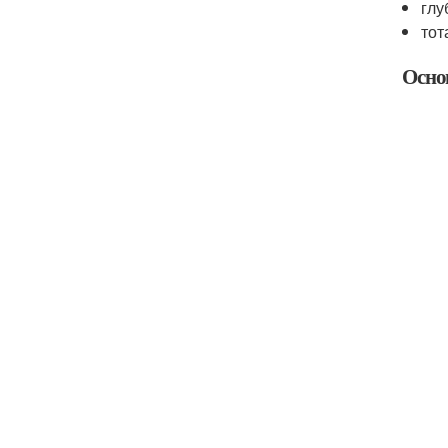
глу
тот
Осно