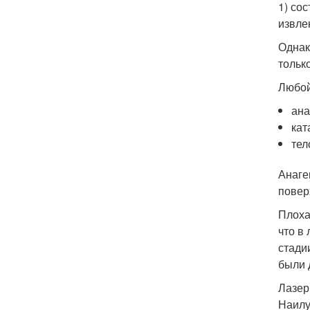
1) со
извле
Однак
тольк
Любой
ана
кат
тел
Анаге
повер
Плоха
что в
стади
были 
Лазер
Наилу