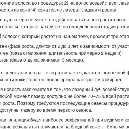
стояние волоса до процедуры; 2) на волос воздействует лаз
кается из кожи; 4) кожа после лазера: гладкая и ровная
о луч лазера не может воздействовать на всю растительност
о волосы, которые находятся на определённой стадии разви
 волосок, который растёт на нашем теле, проходит три этап
ген (фаза роста, длится от 2 до 3 лет в зависимости от участ
аген (фаза отмирания, длительность примерно 2 недели);
оген (фаза отдыха, занимает 3 месяца).
н: волос активно растет и развивается; катаген: волосяной
хности кожи; телоген: волос прекращает рост и отмирает
я новость заключается в том, что лазерный луч воздействуе
 любой момент лазеру доступно не более 70–75% всей расти
и роста. Поэтому требуются последующие сеансы процедуры
доступны лазеру во время первого сеанса.
ная эпиляция будет наиболее эффективной при видимом ко
чшие результаты получаются на бледной коже с тёмными во