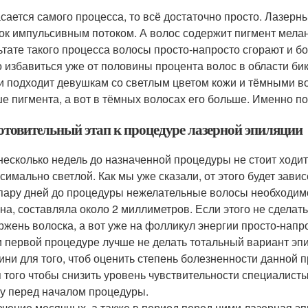
асается самого процесса, то всё достаточно просто. Лазерн
ок импульсивным потоком. А волос содержит пигмент мелан
ьтате такого процесса волосы просто-напросто сгорают и б
 избавиться уже от половины процента волос в области би
и подходит девушкам со светлым цветом кожи и тёмными вол
е пигмента, а вот в тёмных волосах его больше. Именно по
отовительный этап к процедуре лазерной эпиляции
несколько недель до назначенной процедуры не стоит ходит
симально светлой. Как мы уже сказали, от этого будет завис
пару дней до процедуры нежелательные волосы необходимо 
на, составляла около 2 миллиметров. Если этого не сделат
ржень волоска, а вот уже на фолликул энергии просто-напро
 первой процедуре лучше не делать тотальный вариант эпи
ини для того, чтоб оценить степень болезненности данной 
 того чтобы снизить уровень чувствительности специалисты
у перед началом процедуры.
ечение месячных, а также в период перед ними лазерная эп