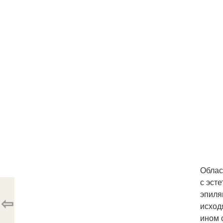
Облас
с эст
эпиля
⇦
исход
ином 