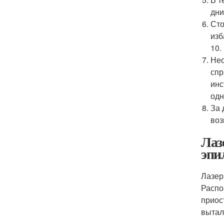
дни
Сто
изб
10.
Нео
спр
инс
одн
За 
воз
Лаз
эпи
Лазер
Распо
приос
вытал