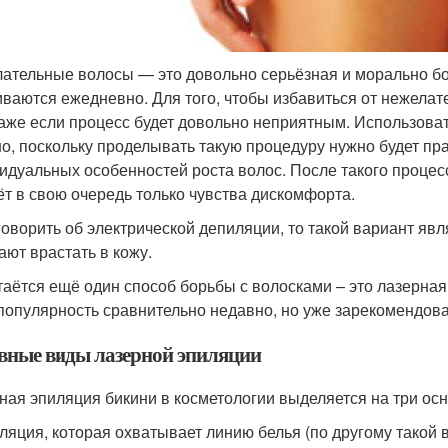
ательные волосы — это довольно серьёзная и морально бо
иваются ежедневно. Для того, чтобы избавиться от нежелат
даже если процесс будет довольно неприятным. Использова
о, поскольку проделывать такую процедуру нужно будет прак
идуальных особенностей роста волос. После такого процес
ёт в свою очередь только чувства дискомфорта.
говорить об электрической депиляции, то такой вариант явл
ают врастать в кожу.
таётся ещё один способ борьбы с волосками – это лазерная
популярность сравнительно недавно, но уже зарекомендова
вные виды лазерной эпиляции
ная эпиляция бикини в косметологии выделяется на три ос
ляция, которая охватывает линию белья (по другому такой 