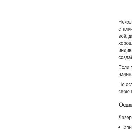
Нежел
сталк
всё, 
хорош
индив
созда
Если 
начин
Но ос
свою 
Осно
Лазер
эпи