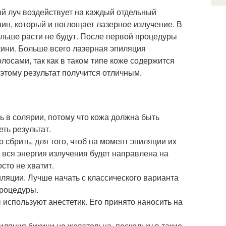
ый луч воздействует на каждый отдельный
ин, который и поглощает лазерное излучение. В
ольше расти не будут. После первой процедуры
кини. Больше всего лазерная эпиляция
осами, так как в таком типе коже содержится
этому результат получится отличным.
ь в солярии, потому что кожа должна быть
еть результат.
сбрить, для того, чтоб на момент эпиляции их
ь вся энергия излучения будет направлена на
сто не хватит.
ляции. Лучше начать с классического варианта
процедуры.
 используют анестетик. Его принято наносить на
иляция бикини не желательна, поскольку в такие