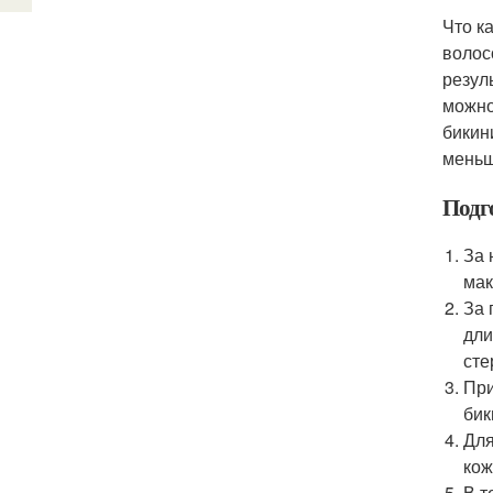
Что к
волос
резул
можно
бикин
меньш
Подг
За 
мак
За 
дли
сте
При
бик
Для
кож
В т