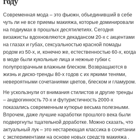
году
Современная мода – это фьюжн, объединивший в себе
чуть ли не все приемы макияжа, которые доминировали
на подиумах в прошлых десятилетиях. Сегодня
визажисты вдохновляются декадансом 20-х с акцентами
на глазах и губах, сексуальностью красной помады
родом из 50-х, и, конечно же, естественностью 60-х, когда
в моде были кукольные лица и нежные губки с
полупрозрачным влажным блеском. Возвращаются в
жизнь и диско-тренды 80-х годов с их яркими тенями,
невероятными сочетаниями цветов, блеском и гламуром.
Не ускользнули от внимания стилистов и другие тренды
– андрогинность 70-х и футуристичность 2000-х
показались современным кутюрье весьма полезными.
Впрочем, даже лучшие наработки прошлого века были
подвергнуты тщательной доработке. Можно сказать, что
актуальный лук – это нестареющая классика в сочетании
с экспериментами на основе новых средств макияжа .