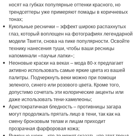
носят на губках популярные оттенки красного, но
трендсеттеры уже примеряют помады в коричневых
тонах;
Кукольные реснички – эффект широко распахнутых
глаз, который воплощен на фотографиях легендарной
модели Твигги, снова на пике популярности. Освойте
технику нанесения туши, чтобы ваши ресницы
напоминали «паучьи лапки»;
Неоновые краски на веках – мода 80-х предлагает
активно использовать самые яркие цвета из вашей
палитры. Подчеркнуть веки можно при помощи
зеленого, синего или розового цвета. Кроме того,
допустимо сочетать эти колорические акценты или
даже использовать тени-хамелеоны;
Аристократичная бледность – противницы загара
могут продолжать прятать лицо в тени, так как на
смену бронзовым телам и лицам приходит
прозрачная фарфоровая кожа;
Румяные щеки – кто-то может сказать, что этот тренд