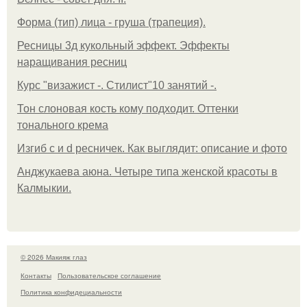
Форма (тип) лица - груша (трапеция).
Ресницы 3д кукольный эффект. Эффекты
наращивания ресниц
Курс "визажист -. Стилист"10 занятий -.
Тон слоновая кость кому подходит. Оттенки
тонального крема
Изгиб c и d ресничек. Как выглядит: описание и фото
Анджукаева аюна. Четыре типа женской красоты в
Калмыкии.
© 2026 Макияж глаз
Контакты
Пользовательское соглашение
Политика конфидециальности