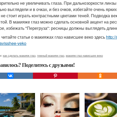
к зрительно не увеличивать глаза. При дальнозоркости линзы
ьно выглядели и в очках, и без очков, избегайте очень ярки
 не стоит играть контрастными цветами теней. Подводка век
той. В макияже глаз можно сделать основной акцент на рес
ое, избежать "Перегруза": ресницы должны выглядеть длин
 читайте статьи о макияжах глаз нависшее веко здесь
http:
navisshee-veko
и:
как сделать макияж глаз
,
темный макияж глаз
,
макияж глаз нависшее веко
авилось? Поделитесь с друзьями!