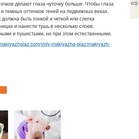
⇨
 очков делают глаза чуточку больше. Чтобы глаза
х и темных оттенков теней на подвижных веках.
 должна быть тонкой и четкой или слегка
ницах и нанести тушь в несколько слоев.
ными и пушистыми, но при этом естественными.
//makiyazhglaz.com/vidy-makiyazha-glaz/makiyazh-