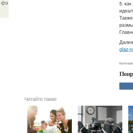
⇦
5. ка
идеал
Также
размы
Главн
Далее
glaz-
Категори
Понр
Читайте также