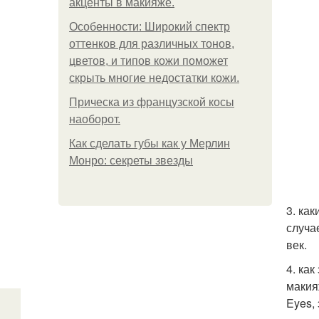
акценты в макияже.
Особенности: Широкий спектр
оттенков для различных тонов,
цветов, и типов кожи поможет
скрыть многие недостатки кожи.
Прическа из французской косы
наоборот.
Как сделать губы как у Мерлин
Монро: секреты звезды
3. ка
случа
век.
4. ка
макия
Eyes,