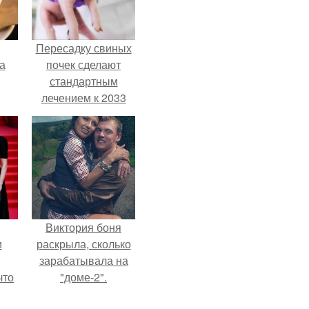
Пересадку свиных
за
почек сделают
стандартным
лечением к 2033
году в Японии.
Виктория боня
и
раскрыла, сколько
зарабатывала на
что
"доме-2".