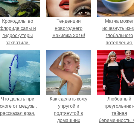
Крокодилы во
Тенденции
Матча может
флориде сапы и
новогоднего
исчезнуть из-
гидроскутеры
макияжа 2016!
глобального
захватили.
потепления.
Что делать при
Как сделать кожу
Любовный
ожоге от медузы,
упругой и
треугольник 
рассказал врач.
подтянутой в
тайная
домашних
беременность: 
условиях?
скрывает