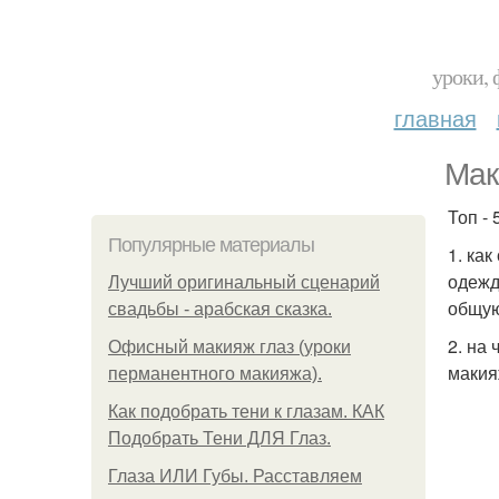
уроки, 
главная
Мак
Топ - 
Популярные материалы
1. ка
одежд
Лучший оригинальный сценарий
общую
свадьбы - арабская сказка.
2. на
Офисный макияж глаз (уроки
макия
перманентного макияжа).
Как подобрать тени к глазам. КАК
Подобрать Тени ДЛЯ Глаз.
Глаза ИЛИ Губы. Расставляем