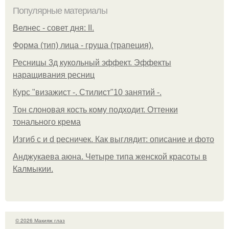
Популярные материалы
Велнес - совет дня: II.
Форма (тип) лица - груша (трапеция).
Ресницы 3д кукольный эффект. Эффекты
наращивания ресниц
Курс "визажист -. Стилист"10 занятий -.
Тон слоновая кость кому подходит. Оттенки
тонального крема
Изгиб c и d ресничек. Как выглядит: описание и фото
Анджукаева аюна. Четыре типа женской красоты в
Калмыкии.
© 2026 Макияж глаз