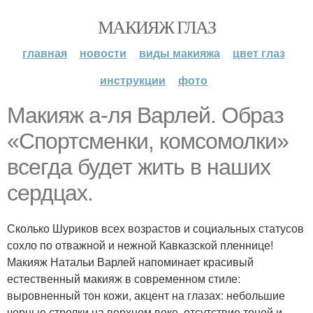
МАКИЯЖ ГЛАЗ
главная
новости
виды макияжа
цвет глаз
инструкции
фото
Макияж а-ля Варлей. Образ
«Спортсменки, комсомолки»
всегда будет жить в наших
сердцах.
Сколько Шуриков всех возрастов и социальных статусов
сохло по отважной и нежной Кавказской пленнице!
Макияж Натальи Варлей напоминает красивый
естественный макияж в современном стиле:
выровненный тон кожи, акцент на глазах: небольшие
черные стрелки на верхнем веке, отсутствие теней и