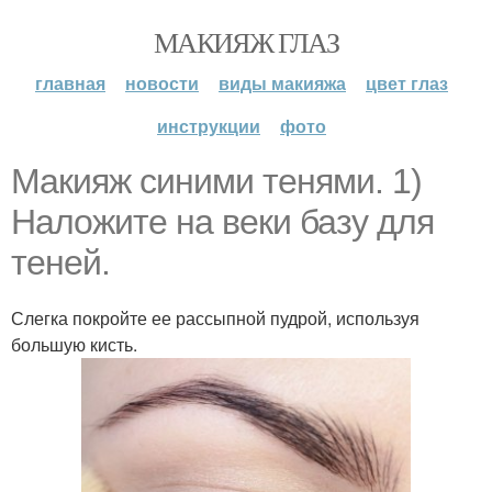
МАКИЯЖ ГЛАЗ
главная
новости
виды макияжа
цвет глаз
инструкции
фото
Макияж синими тенями. 1)
Наложите на веки базу для
теней.
Слегка покройте ее рассыпной пудрой, используя
большую кисть.