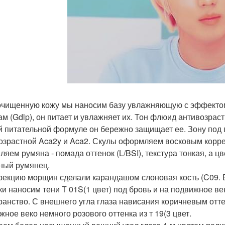
 очищенную кожу мы наносим базу увлажняющую с эффектом
ам (Gdlp), он питает и увлажняет их. Тон флюид антивозрас
й питательной формуле он бережно защищает ее. Зону под
озрастной Aca2y и Aca2. Скулы оформляем восковым коррек
ляем румяна - помада оттенок (L/BSI), текстура тонкая, а цв
ный румянец.
ррекцию морщин сделали карандашом слоновая кость (C09. Б
ки наносим тени Т 01S(1 цвет) под бровь и на подвижное ве
ранство. С внешнего угла глаза нависания коричневым отт
жное веко немного розового оттенка из т 19(3 цвет.