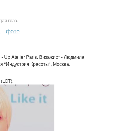
ля глаз.
и
фото
Up Atelier Paris. Визажист - Людмила
ия "Индустрия Красоты", Москва.
(LOT).