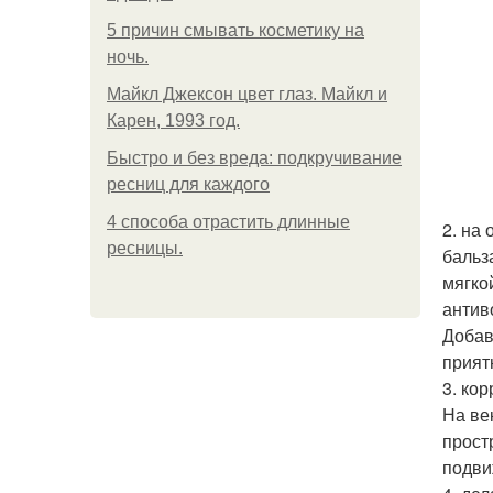
5 причин смывать косметику на
ночь.
Майкл Джексон цвет глаз. Майкл и
Карен, 1993 год.
Быстро и без вреда: подкручивание
ресниц для каждого
4 способа отрастить длинные
2. на
ресницы.
бальз
мягко
антив
Добав
прият
3. ко
На ве
прост
подви