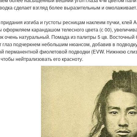
лаем более насыщенный вешний угол глаза 4-м цветом палит
дводка сделает взгляд более выразительным и омолаживает.
.
я придания изгиба и густоты ресницам наклеим пучки, клей Ad
бы оформляем карандашом телесного цвета (с 00), увеличива
ок очень натуральный. Помада из палитры 5 цв. Восточный б
ет глаз подчеркнем небольшим нюансом, добавив в подводку
ой перманентной фиолетовой подводки (EVW. Нижнюю слиз
) чтобы нейтрализовать его красноту.