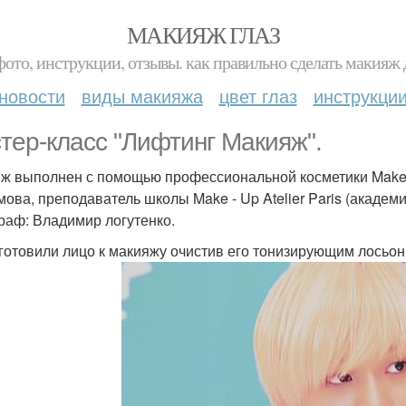
МАКИЯЖ ГЛАЗ
фото, инструкции, отзывы. как правильно сделать макияж д
новости
виды макияжа
цвет глаз
инструкци
тер-класс "Лифтинг Макияж".
ж выполнен с помощью профессиональной косметики Make - 
ова, преподаватель школы Make - Up Atelier Paris (академ
раф: Владимир логутенко.
дготовили лицо к макияжу очистив его тонизирующим лосьон 