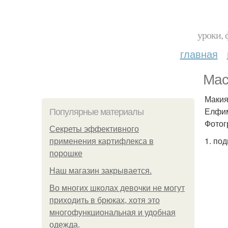
уроки, 
главная
Мас
Макия
Елфим
Популярные материалы
Фотог
Секреты эффективного
1. по
применения картифлекса в
порошке
Нaш магaзин зaкрывaeтся.
Во многих школах девочки не могут
приходить в брюках, хотя это
многофункциональная и удобная
одежда.