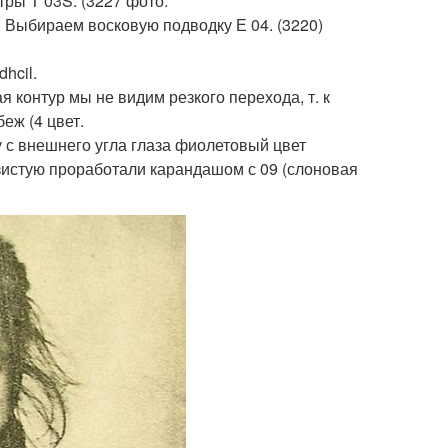
ры Т 03S. (3227 фото.
 Выбираем восковую подводку Е 04. (3220)
hcil.
я контур мы не видим резкого перехода, т. к
еж (4 цвет.
 с внешнего угла глаза фиолетовый цвет
истую проработали карандашом с 09 (слоновая