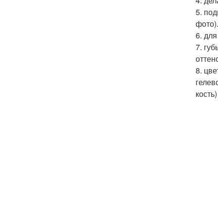
4. де
5. по
фото)
6. дл
7. гу
оттен
8. цв
гелев
кость