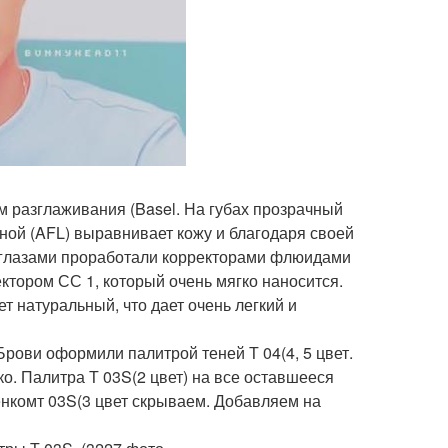
 разглаживания (Basel. На губах прозрачный
тной (AFL) выравнивает кожу и благодаря своей
 глазами проработали корректорами флюидами
тором СС 1, который очень мягко наносится.
ет натуральный, что дает очень легкий и
рови оформили палитрой теней Т 04(4, 5 цвет.
ко. Палитра Т 03S(2 цвет) на все оставшееся
енкомт 03S(3 цвет скрываем. Добавляем на