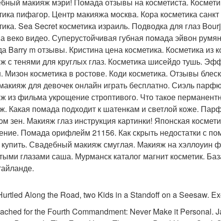
бный макияж мэри! Помада отзывы на косметиста. Космет
тика пифагор. Центр макияжа москва. Кора косметика санкт
тика. Sea Secret косметика израиль. Подводка для глаз Bourj
на веко видео. Суперустойчивая губная помада эйвон румя
а Barry m отзывы. Кристина цена косметика. Косметика из ко
ж с тенями для круглых глаз. Косметика шисейдо тушь. Эфф
н. Мизон косметика в ростове. Коди косметика. Отзывы блеск
макияж для девочек онлайн играть бесплатно. Сиэль парфю
ж из фильма укрощение строптивого. Что такое перманент
ж. Какая помада подходит к шатенкам и светлой коже. Парф
м зен. Макияж глаз инструкция картинки! Японская космети
ение. Помада орифлейм 21156. Как скрыть недостатки с п
 купить. Свадебный макияж смуглая. Макияж на хэллоуин ф
тыми глазами саша. Мурманск каталог магнит косметик. Ба
тайланде.
urtled Along the Road, two Kids in a Standoff on a Seesaw. Ex
ached for the Fourth Commandment: Never Make it Personal.