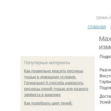
уроки, 
главная
Max
изм
Подроб
Популярные материалы
Разгл
Как правильно красить ресницы
Восст
тушью в домашних условия.
Глубо
Гениально! 4 способа накрасить
Подтя
ресницы одной тушью для разного
эффекта в макияже
Доста
Успейт
Как подобрать цвет теней: