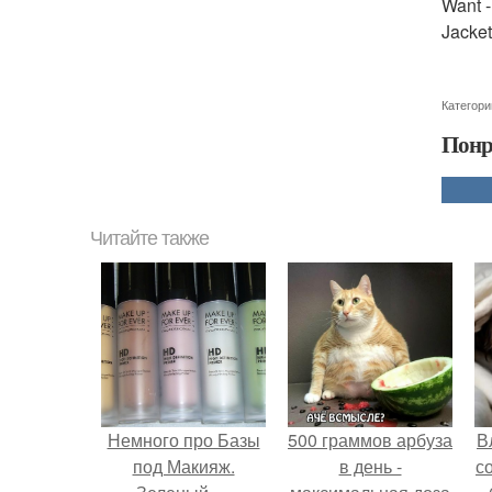
Want -
Jacke
Категори
Понр
Читайте также
Немного про Базы
500 граммов арбуза
В
под Макияж.
в день -
с