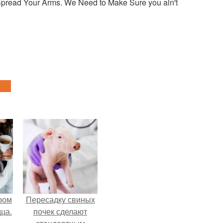
pread Your Arms. We Need to Make Sure you ain't
ром
Пересадку свиных
ца.
почек сделают