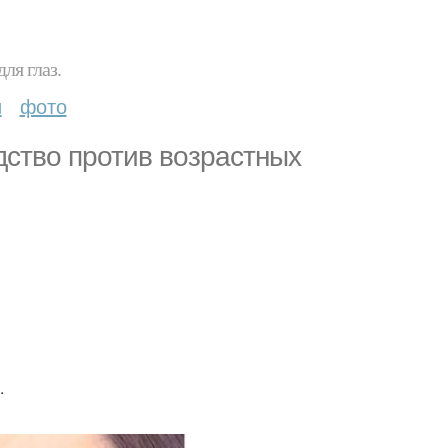
ля глаз.
и
фото
редство против возрастных
.