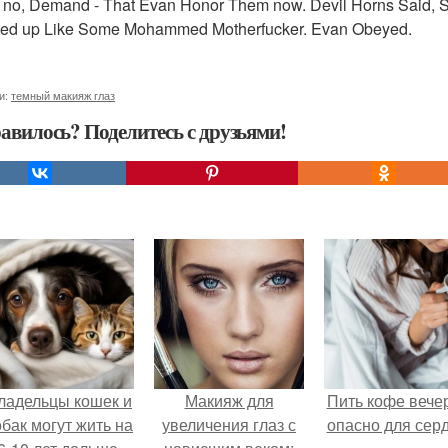
 no, Demand - That Evan Honor Them now. Devil Horns Said, S
ted up Like Some Mohammed Motherfucker. Evan Obeyed.
и:
темный макияж глаз
авилось? Поделитесь с друзьями!
ладельцы кошек и
Макияж для
Пить кофе вече
обак могут жить на
увеличения глаз с
опасно для серд