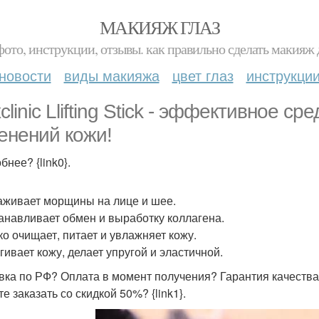
МАКИЯЖ ГЛАЗ
фото, инструкции, отзывы. как правильно сделать макияж д
новости
виды макияжа
цвет глаз
инструкци
clinic Llifting Stick - эффективное с
енений кожи!
нее? {link0}.
аживает морщины на лице и шее.
анавливает обмен и выработку коллагена.
ко очищает, питает и увлажняет кожу.
гивает кожу, делает упругой и эластичной.
вка по РФ? Оплата в момент получения? Гарантия качества
е заказать со скидкой 50%? {link1}.