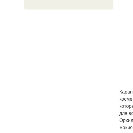
Каран
косме
котор
для в
Орхид
макия