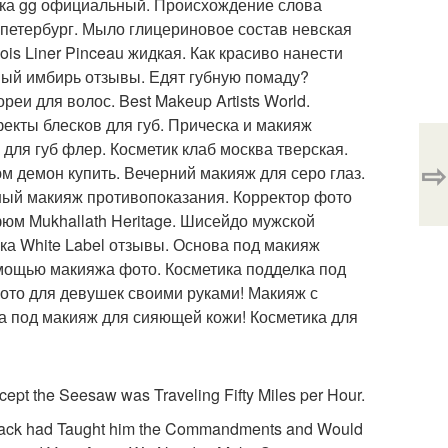
ика gg официальный. Происхождение слова
 петербург. Мыло глицериновое состав невская
ois Liner Pinceau жидкая. Как красиво нанести
ный имбирь отзывы. Едят губную помаду?
реи для волос. Best Makeup Artists World.
екты блесков для губ. Прическа и макияж
 для губ флер. Косметик клаб москва тверская.
⇨
м демон купить. Вечерний макияж для серо глаз.
ный макияж противопоказания. Корректор фото
юм Mukhallath Heritage. Шисейдо мужской
ка White Label отзывы. Основа под макияж
омощью макияжа фото. Косметика подделка под
ото для девушек своими руками! Макияж с
за под макияж для сияющей кожи! Косметика для
cept the Seesaw was Traveling Fifty Miles per Hour.
 Jack had Taught him the Commandments and Would