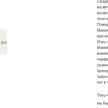
Сваде
косме
косме
тени 
Помад
Макия
курга
⇦
Игры 
Макия
макия
парфю
сравн
бренд
закры
ног в 
They H
He Re