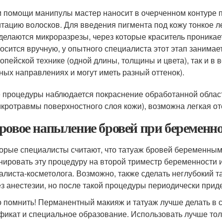
 помощи манипулы мастер наносит в очерченном контуре 
тацию волосков. Для введения пигмента под кожу тонкое л
делаются микроразрезы, через которые краситель проникае
осится вручную, у опытного специалиста этот этап занимает
опейской технике (одной длины, толщины и цвета), так и в 
ных направлениях и могут иметь разный оттенок).
 процедуры наблюдается покраснение обработанной облас
икротравмы поверхностного слоя кожи), возможна легкая от
ровое напыление бровей при беременно
орые специалисты считают, что татуаж бровей беременным 
нировать эту процедуру на второй триместр беременности и
алиста-косметолога. Возможно, также сделать неглубокий т
ез анестезии, но после такой процедуры периодически прид
 помнить! Перманентный макияж и татуаж лучше делать в 
фикат и специальное образование. Использовать лучше т