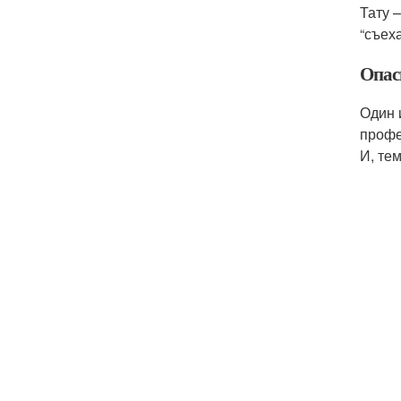
Тату 
“съех
Опас
Один 
профе
И, те