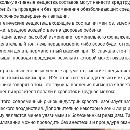
кольку активные вещества составов могут нанести вред гр
ет быть проведен и без применения обезболивающих средст
осрочное завершение лактации.
тетические вещества, входящие в состав пигментов, вместе
жет вредное воздействие на здоровье ребенка.
тация влечет за собой изменение гормонального фона женщ
елательный тон, лечь неравномерно либо вовсе будет оттор
но ли делать перманентный макияж при ГВ, сначала стоит 
ыша, проводя процедуру, результат которой может оказать
тря на вышеперечисленные аргументы, многие специалист
нентный макияж при ГВ?», отвечают утвердительно и их до
нники говорят о том, что глубина введения пигмента являет
ненты красителя попали в кровоток и грудное молоко.
 того, современный рынок индустрии красоты изобилует н
ческого воздействия. Дополнительно некоторые зоны лица 
му являются менее уязвимыми к болезненным реакциям. Та
мливании можно проводить без анестезии и процедура окаж