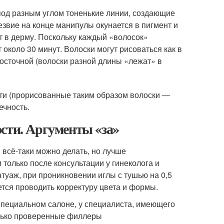
под разным углом тоненькие линии, создающие
езвие на конце манипулы окунается в пигмент и
т в дерму. Поскольку каждый «волосок»
 около 30 минут. Волоски могут рисоваться как в
восточной (волоски разной длины «лежат» в
ти (прорисованные таким образом волоски —
ечность.
сти. Аргументы «за»
всё-таки можно делать, но лучше
 только после консультации у гинеколога и
атуаж, при проникновении иглы с тушью на 0,5
ется проводить корректуру цвета и формы.
специальном салоне, у специалиста, имеющего
олько проверенные филлеры