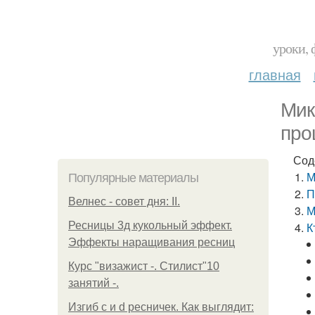
уроки, 
главная
Мик
про
Сод
М
Популярные материалы
П
Велнес - совет дня: II.
М
Ресницы 3д кукольный эффект.
К
Эффекты наращивания ресниц
Курс "визажист -. Стилист"10
занятий -.
Изгиб c и d ресничек. Как выглядит: