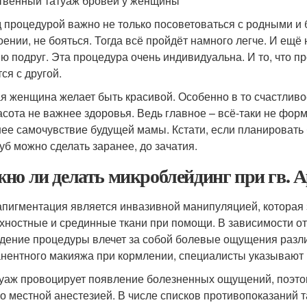
твенный татуаж бровей у женщины
 процедурой важно не только посоветоваться с родными и 
оении, не бояться. Тогда всё пройдёт намного легче. И ещё
ю подруг. Эта процедура очень индивидуальна. И то, что п
ся с другой.
я женщина желает быть красивой. Особенно в то счастливо
асота не важнее здоровья. Ведь главное – всё-таки не форм
ее самочувствие будущей мамы. Кстати, если планировать 
губ можно сделать заранее, до зачатия.
но ли делать микроблейдинг при гв. А
пигментация является инвазивной манипуляцией, которая 
хностные и срединные ткани при помощи. В зависимости от 
дение процедуры влечет за собой болевые ощущения разли
нентного макияжа при кормлении, специалисты указывают 
уаж провоцирует появление болезненных ощущений, поэто
о местной анестезией. В числе списков противопоказаний т