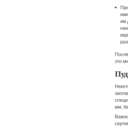
При
ими
им 
нан
евр
раз
После
это м
Пуд
Некот
запла
специ
мм, б
Важно
серти