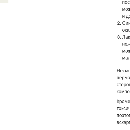
пос
мож
и д
Син
ока
Лак
неж
мож
мал
Несмо
перма
сторо
компо
Кроме
токси
поэто
вскар