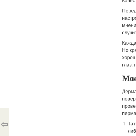
Качес
Перед
настр
мнени
случит
Кажда
Но кр
хорош
глаз, 
Мож
Дерма
повер
прове
перма
⇦
Тат
либ