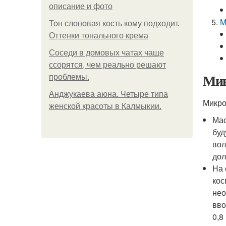
описание и фото
М
Тон слоновая кость кому подходит.
Оттенки тонального крема
Соседи в домовых чатах чаще
ссорятся, чем реально решают
Мик
проблемы.
Анджукаева аюна. Четыре типа
Микро
женской красоты в Калмыкии.
Мас
буд
вол
дол
На 
кос
нео
вво
0,8