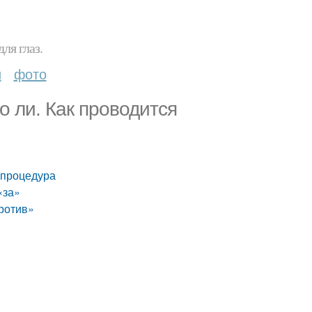
ля глаз.
и
фото
 ли. Как проводится
 процедура
«за»
против»