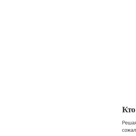
Кто
Решая
сожал