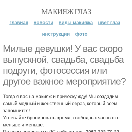
МАКИЯЖ ГЛАЗ
главная
новости
виды макияжа
цвет глаз
инструкции
фото
Милые девушки! У вас скоро
выпускной, свадьба, свадьба
подруги, фотосессия или
другое важное мероприятие?
Тогда я вас на макияж и прическу жду! Мы создадим
самый модный и женственный образ, который всем
запомнится!
Успевайте бронировать время, свободных часов все
меньше и меньше.
По всем вопросам в ЛС либо по тел.: 7952-333-70-33