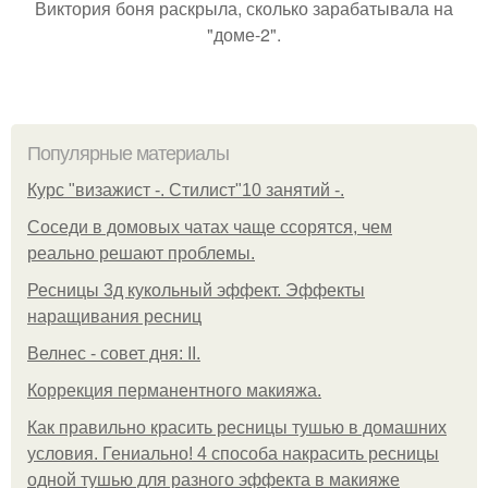
Виктория боня раскрыла, сколько зарабатывала на
"доме-2".
Популярные материалы
Курс "визажист -. Стилист"10 занятий -.
Соседи в домовых чатах чаще ссорятся, чем
реально решают проблемы.
Ресницы 3д кукольный эффект. Эффекты
наращивания ресниц
Велнес - совет дня: II.
Коррекция перманентного макияжа.
Как правильно красить ресницы тушью в домашних
условия. Гениально! 4 способа накрасить ресницы
одной тушью для разного эффекта в макияже