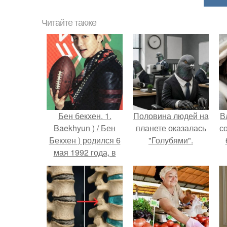
Читайте также
Бен бекхен. 1.
Половина людей на
В
Baekhyun ) / Бен
планете оказалась
с
Бекхен ) родился 6
"Голубями".
мая 1992 года, в
Пучхон, Южная
Корея.