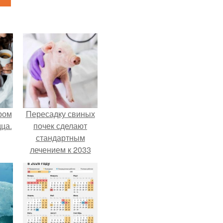
ром
Пересадку свиных
ца.
почек сделают
стандартным
лечением к 2033
году в Японии.