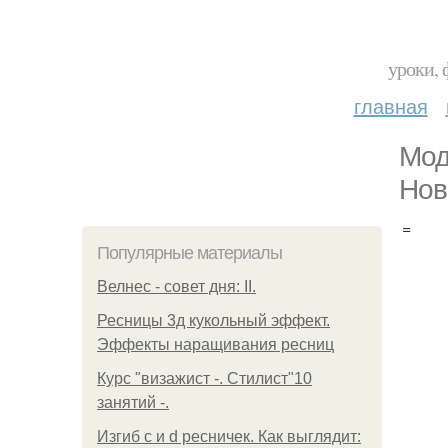
уроки, 
главная
Мод
Нов
=
Популярные материалы
Велнес - совет дня: II.
Ресницы 3д кукольный эффект.
Эффекты наращивания ресниц
Курс "визажист -. Стилист"10
занятий -.
Изгиб c и d ресничек. Как выглядит: