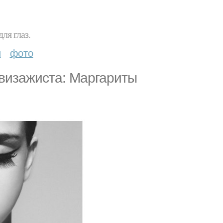
ля глаз.
и
фото
визажиста: Маргариты