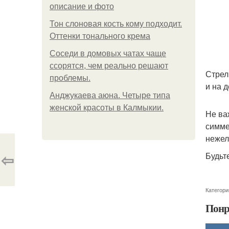
описание и фото
Тон слоновая кость кому подходит.
Оттенки тонального крема
Соседи в домовых чатах чаще
ссорятся, чем реально решают
Стрел
проблемы.
и на 
Анджукаева аюна. Четыре типа
женской красоты в Калмыкии.
Не ва
симме
нежели
⇦
Будьт
Категори
Понр