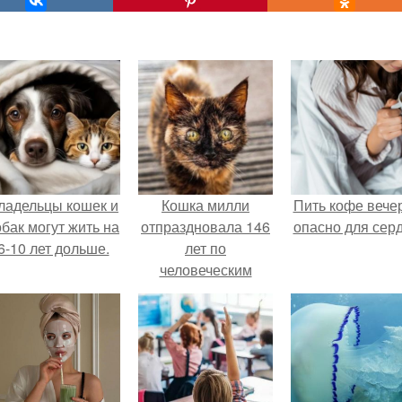
ладельцы кошек и
Кошка милли
Пить кофе вече
обак могут жить на
отпраздновала 146
опасно для серд
6-10 лет дольше.
лет по
человеческим
Меркам и
претендует на
звание самой
старой в мире.