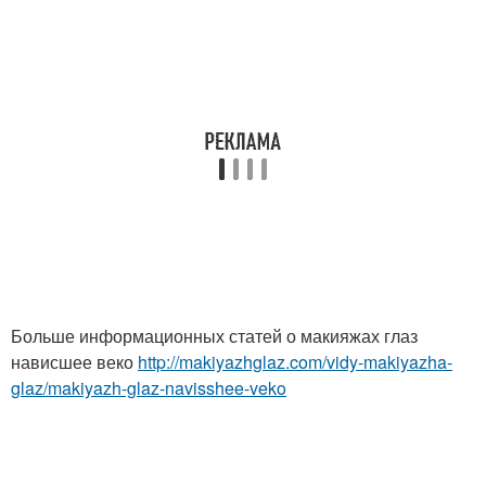
Больше информационных статей о макияжах глаз
нависшее веко
http://makiyazhglaz.com/vidy-makiyazha-
glaz/makiyazh-glaz-navisshee-veko