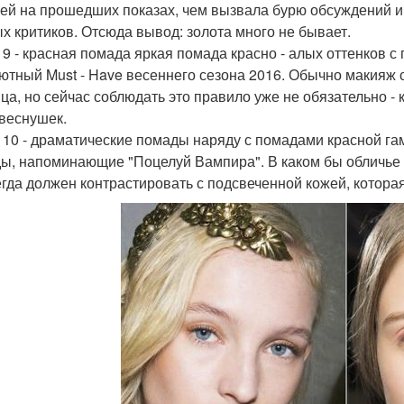
ей на прошедших показах, чем вызвала бурю обсуждений и
х критиков. Отсюда вывод: золота много не бывает.
 9 - красная помада яркая помада красно - алых оттенков с
ютный Must - Have весеннего сезона 2016. Обычно макияж 
ица, но сейчас соблюдать это правило уже не обязательно -
веснушек.
 10 - драматические помады наряду с помадами красной га
ы, напоминающие "Поцелуй Вампира". В каком бы обличье 
егда должен контрастировать с подсвеченной кожей, котор