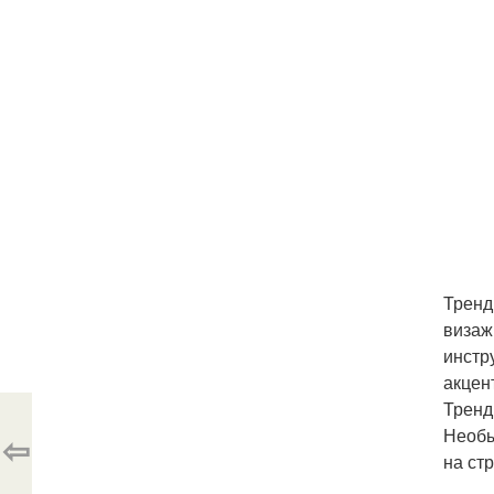
Тренд
визаж
инстр
акцен
Тренд
Необы
⇦
на ст