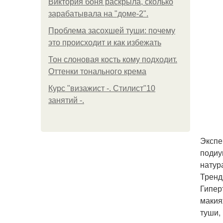
Виктория боня раскрыла, сколько
зарабатывала на "доме-2".
Проблема засохшей туши: почему
это происходит и как избежать
Тон слоновая кость кому подходит.
Оттенки тонального крема
Курс "визажист -. Стилист"10
занятий -.
Экспе
подиу
натур
Тренд
Гипер
макия
туши,