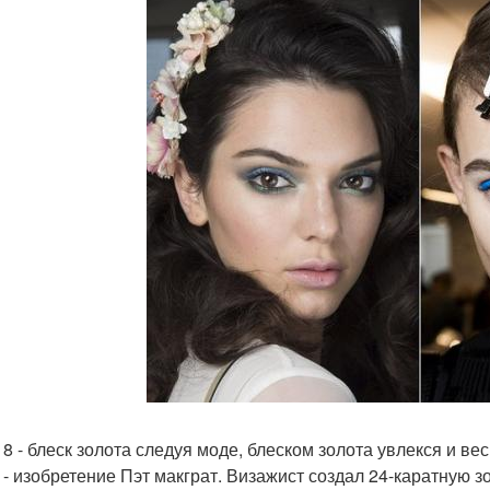
 8 - блеск золота следуя моде, блеском золота увлекся и ве
 - изобретение Пэт макграт. Визажист создал 24-каратную 