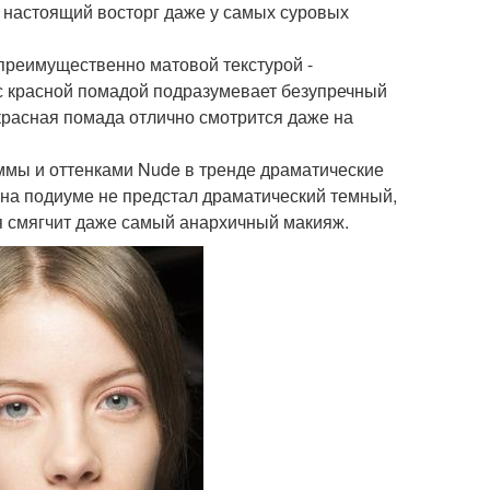
 настоящий восторг даже у самых суровых
 преимущественно матовой текстурой -
с красной помадой подразумевает безупречный
 красная помада отлично смотрится даже на
ммы и оттенками Nude в тренде драматические
на подиуме не предстал драматический темный,
ая смягчит даже самый анархичный макияж.