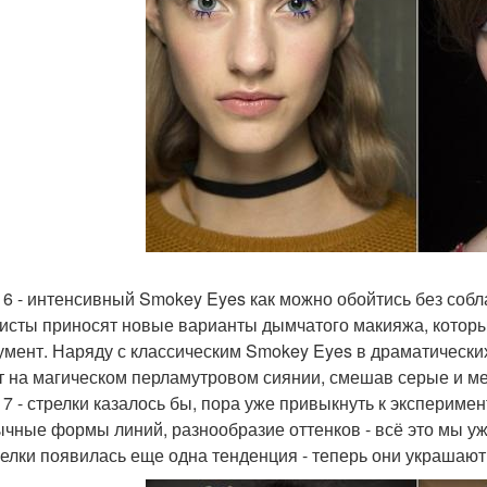
 6 - интенсивный Smokey Eyes как можно обойтись без соб
исты приносят новые варианты дымчатого макияжа, котор
умент. Наряду с классическим Smokey Eyes в драматических
т на магическом перламутровом сиянии, смешав серые и ме
 7 - стрелки казалось бы, пора уже привыкнуть к эксперим
чные формы линий, разнообразие оттенков - всё это мы уж
релки появилась еще одна тенденция - теперь они украшают 