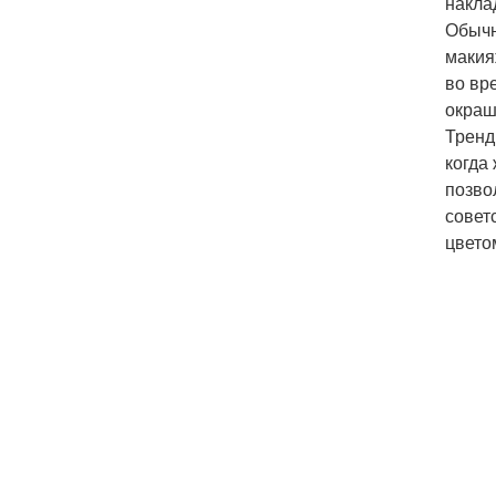
накла
Обычн
макия
во вр
окраш
Тренд
когда
позво
совет
цвето