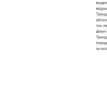
модел
модны
Тренд
абсол
тон л
фоне 
Тренд
помад
он вс