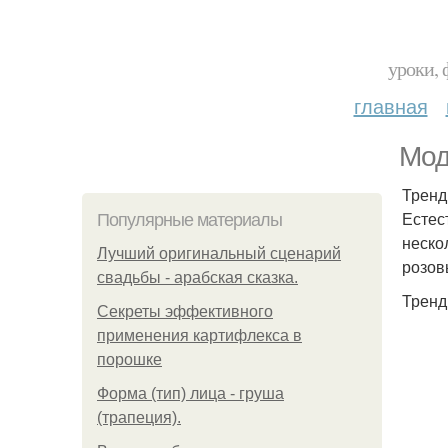
уроки, 
главная
Мод
Тренд 
Естес
Популярные материалы
неско
Лучший оригинальный сценарий
розов
свадьбы - арабская сказка.
Тренд
Секреты эффективного
применения картифлекса в
порошке
Форма (тип) лица - груша
(трапеция).