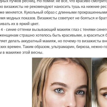
дных пучков ресниц. Но помни: не все, что красиво смотрит
о визажисты не рекомендуют наносить тушь на нижние рес
же меняется. Кукольный образ с длинными прокрашенными
емя модных показов. Визажисты советуют не бояться и брат
ивать их в яркий цвет.
 4 - синие оттенки вызывающий макияж глаз с тенями синего
 женщинам страшно хотелось быть красивыми, а краситься б
ляет делать аккуратный макияж, но почему-то визажисты в
ских времен. Таким образом, ультрамарин, бирюза, нежно-го
м в макияже этой весны.