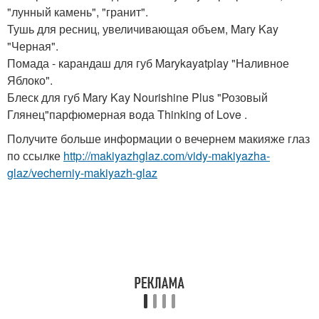
"лунный камень", "гранит".
Тушь для ресниц, увеличивающая объем, Mary Kay
"Черная".
Помада - карандаш для губ Marykayatplay "Наливное
Яблоко".
Блеск для губ Mary Kay Nourishine Plus "Розовый
Глянец"парфюмерная вода Thinking of Love .
Получите больше информации о вечернем макияже глаз
по ссылке
http://makiyazhglaz.com/vidy-makiyazha-
glaz/vecherniy-makiyazh-glaz