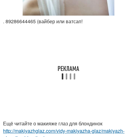
. 89286644465 (вайбер или ватсап!
Ещё читайте о макияже глаз для блондинок
http://makiyazhglaz.com/vidy-makiyazha-glaz/makiyazh-