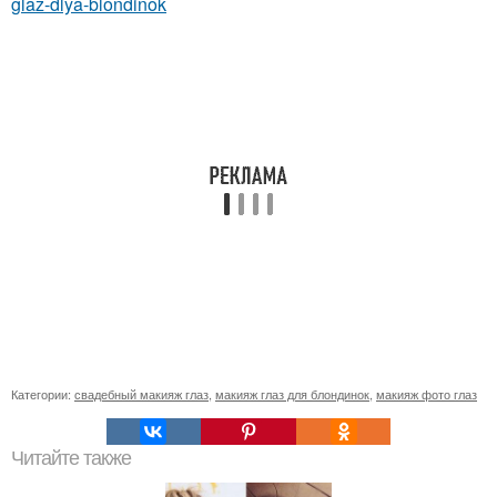
glaz-dlya-blondinok
Категории:
свадебный макияж глаз
,
макияж глаз для блондинок
,
макияж фото глаз
Читайте также