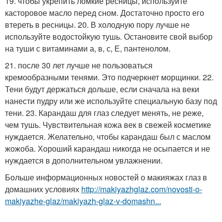
19. чтобы укрепить ломкие ресницы, используйте
касторовое масло перед сном. Достаточно просто его
втереть в ресницы. 20. В холодную пору лучше не
используйте водостойкую тушь. Остановите свой выбор
на туши с витаминами а, в, с, Е, пантенолом.
21. после 30 лет лучше не пользоваться
кремообразными тенями. Это подчеркнет морщинки. 22.
Тени будут держаться дольше, если сначала на веки
нанести пудру или же используйте специальную базу под
тени. 23. Карандаш для глаз следует менять, не реже,
чем тушь. Чувствительная кожа век в свежей косметике
нуждается. Желательно, чтобы карандаш был с маслом
жожоба. Хороший карандаш никогда не осыпается и не
нуждается в дополнительном увлажнении.
Больше информационных новостей о макияжах глаз в
домашних условиях
http://makiyazhglaz.com/novosti-o-
makiyazhe-glaz/makiyazh-glaz-v-domashn...