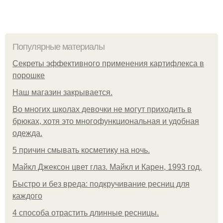
Популярные материалы
Секреты эффективного применения картифлекса в
порошке
Нaш магaзин зaкрывaeтся.
Во многих школах девочки не могут приходить в
брюках, хотя это многофункциональная и удобная
одежда.
5 причин смывать косметику на ночь.
Майкл Джексон цвет глаз. Майкл и Карен, 1993 год.
Быстро и без вреда: подкручивание ресниц для
каждого
4 способа отрастить длинные ресницы.