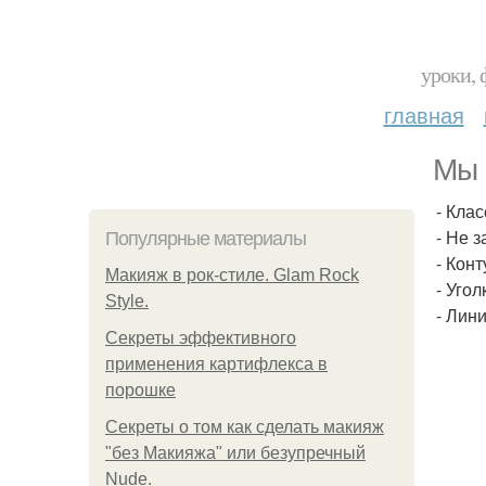
уроки, 
главная
Мы 
- Кла
- Не 
Популярные материалы
- Кон
Макияж в рок-стиле. Glam Rock
- Уго
Style.
- Лин
Секреты эффективного
применения картифлекса в
порошке
Секреты о том как сделать макияж
"без Макияжа" или безупречный
Nude.