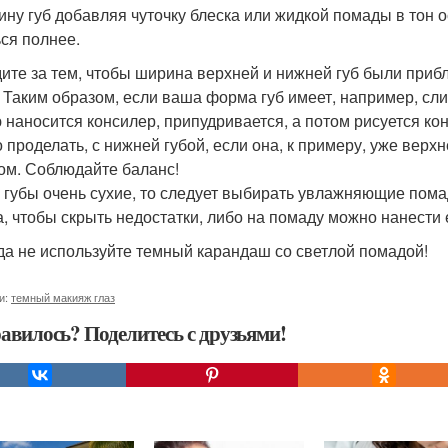
ину губ добавляя чуточку блеска или жидкой помады в тон о
ься полнее.
дите за тем, чтобы ширина верхней и нижней губ были приб
. Таким образом, если ваша форма губ имеет, например, сл
 наносится консилер, припудривается, а потом рисуется ко
 проделать, с нижней губой, если она, к примеру, уже вер
ом. Соблюдайте баланс!
и губы очень сухие, то следует выбирать увлажняющие пом
а, чтобы скрыть недостатки, либо на помаду можно нанести е
да не используйте темный карандаш со светлой помадой!
и:
темный макияж глаз
авилось? Поделитесь с друзьями!