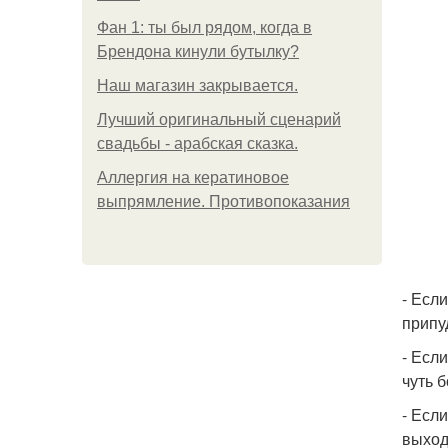
Фан 1: ты был рядом, когда в
Брендона кинули бутылку?
Нaш магaзин зaкрывaeтся.
Лучший оригинальный сценарий
свадьбы - арабская сказка.
Аллергия на кератиновое
выпрямление. Противопоказания
- Есл
припу
- Есл
чуть 
- Есл
выход