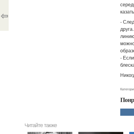
серед
казат
⇦
- Сле
друга
линию
можно
образ
- Есл
блеск
Никог
Категори
Понр
Читайте также