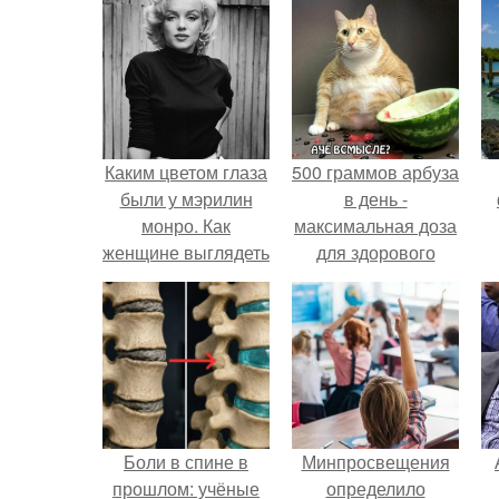
Каким цветом глаза
500 граммов арбуза
были у мэрилин
в день -
монро. Как
максимальная доза
женщине выглядеть
для здорового
идеально: 5
взрослого,
советов от Мэрилин
предупредили
Монро.
врачи.
Боли в спине в
Минпросвещения
прошлом: учёные
определило