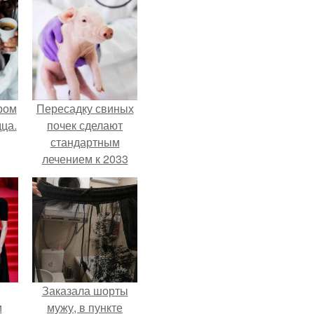
ром
Пересадку свиных
ца.
почек сделают
стандартным
лечением к 2033
году в Японии.
Заказала шорты
и
мужу, в пункте