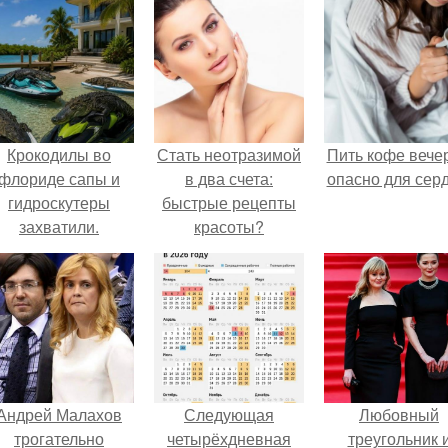
Крокодилы во
Стать неотразимой
Пить кофе вече
флориде сапы и
в два счета:
опасно для серд
гидроскутеры
быстрые рецепты
захватили.
красоты?
Андрей Малахов
Следующая
Любовный
трогательно
четырёхдневная
треугольник 