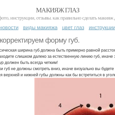
МАКИЯЖ ГЛАЗ
фото, инструкции, отзывы. как правильно сделать макияж д
новости
виды макияжа
цвет глаз
инструкци
корректируем форму губ.
ссическая ширина губ должна быть примерно равной рассто
заходите слишком далеко за естественную линию губ, иначе э
тур должен быть всегда четким!
лки губ не должны смотреть вниз, иначе визуально вы будет
ия верхней и нижней губы должны как бы встретиться в угол