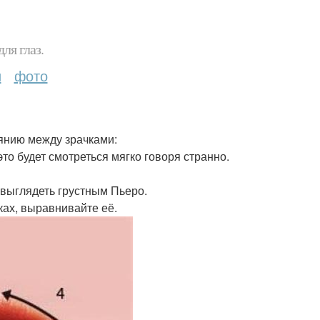
ля глаз.
и
фото
янию между зрачками:
то будет смотреться мягко говоря странно.
е выглядеть грустным Пьеро.
ках, выравнивайте её.