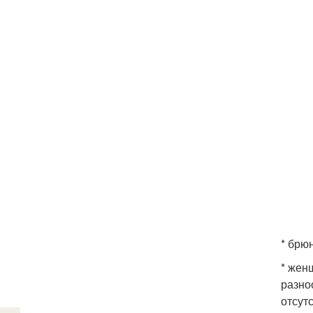
* брю
* жен
разно
отсут