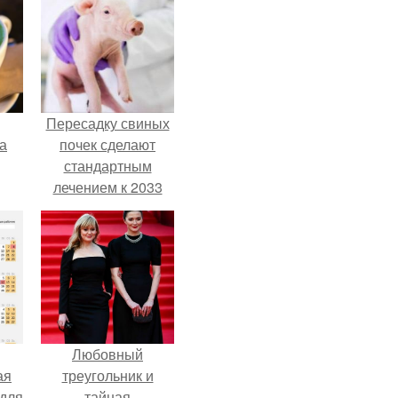
Пересадку свиных
за
почек сделают
стандартным
лечением к 2033
году в Японии.
Любовный
ая
треугольник и
 для
тайная