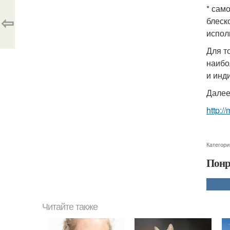
* сам
⇦
блеск
испол
Для т
наибо
и инд
Далее
http:/
Категори
Понр
Читайте также