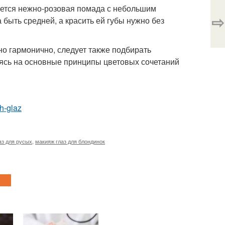
яется нежно-розовая помада с небольшим
⇨
быть средней, а красить ей губы нужно без
но гармонично, следует также подбирать
уясь на основные принципы цветовых сочетаний
h-glaz
аз для русых
,
макияж глаз для блондинок