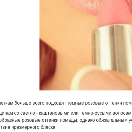
неткам больше всего подходят темные розовые оттенки по
щинам со светло - каштановыми или темно-русыми волосам
образные розовые оттенки помады, однако обязательным ус
ствие чрезмерного блеска.