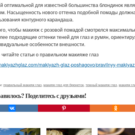
ой оптимальной для известной большинства блондинок явл
ом. Насыщенность нового оттенка подобной помады должна 
ьзования контурного карандаша.
ого, чтобы макияж с розовой помадой смотрелся максималь
лее подходящие оттенки теней для глаз и румян, ориентир
ивидуальные особенности внешности.
 читайте статьи о правильном макияже глаз
/makiyazhglaz.com/makiyazh-glaz-poshagovo/pravilnyy-makiyaz
и:
правильный макияж глаз
,
макияж глаз для брюнеток
,
темный макияж глаз
,
макияж гл
авилось? Поделитесь с друзьями!