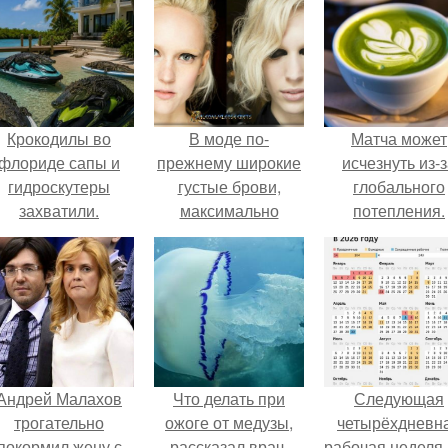
Крокодилы во
В моде по-
Матча может
флориде сапы и
прежнему широкие
исчезнуть из-
гидроскутеры
густые брови,
глобального
захватили.
максимально
потепления.
приближенные к
естественной
форме.
Андрей Малахов
Что делать при
Следующая
трогательно
ожоге от медузы,
четырёхдневн
покормил жену с
рассказал врач.
рабочая неделя