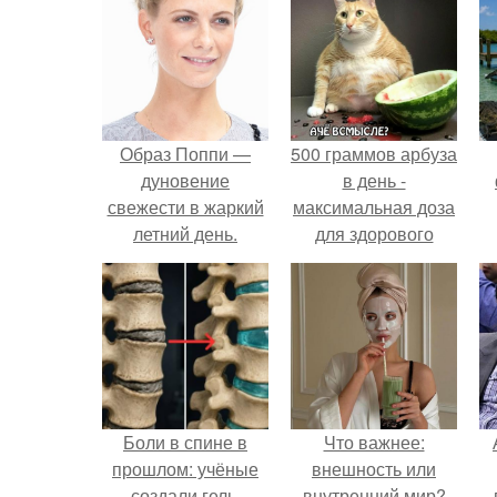
Образ Поппи —
500 граммов арбуза
дуновение
в день -
свежести в жаркий
максимальная доза
летний день.
для здорового
взрослого,
предупредили
врачи.
Боли в спине в
Что важнее:
прошлом: учёные
внешность или
создали гель,
внутренний мир?