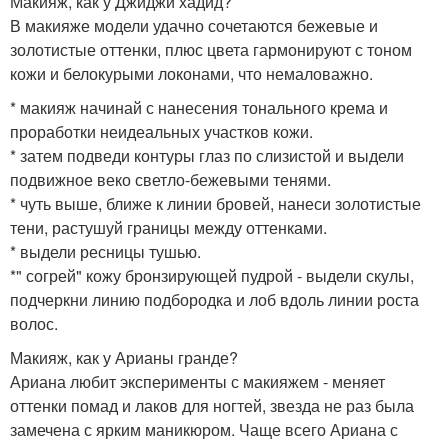
Макияж, как у Джиджи хадид?
В макияже модели удачно сочетаются бежевые и
золотистые оттенки, плюс цвета гармонируют с тоном
кожи и белокурыми локонами, что немаловажно.
* макияж начинай с нанесения тонального крема и
проработки неидеальных участков кожи.
* затем подведи контуры глаз по слизистой и выдели
подвижное веко светло-бежевыми тенями.
* чуть выше, ближе к линии бровей, нанеси золотистые
тени, растушуй границы между оттенками.
* выдели ресницы тушью.
*" согрей" кожу бронзирующей пудрой - выдели скулы,
подчеркни линию подбородка и лоб вдоль линии роста
волос.
Макияж, как у Арианы гранде?
Ариана любит эксперименты с макияжем - меняет
оттенки помад и лаков для ногтей, звезда не раз была
замечена с ярким маникюром. Чаще всего Ариана с