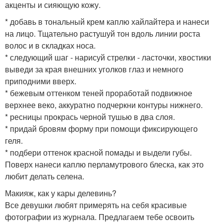
акценты и сияющую кожу.
* добавь в тональный крем каплю хайлайтера и нанеси
на лицо. Тщательно растушуй тон вдоль линии роста
волос и в складках носа.
* следующий шаг - нарисуй стрелки - ласточки, хвостики
выведи за края внешних уголков глаз и немного
приподними вверх.
* бежевым оттенком теней проработай подвижное
верхнее веко, аккуратно подчеркни контуры нижнего.
* ресницы прокрась черной тушью в два слоя.
* придай бровям форму при помощи фиксирующего
геля.
* подбери оттенок красной помады и выдели губы.
Поверх нанеси каплю перламутрового блеска, как это
любит делать селена.
Макияж, как у кары делевинь?
Все девушки любят примерять на себя красивые
фотографии из журнала. Предлагаем тебе освоить