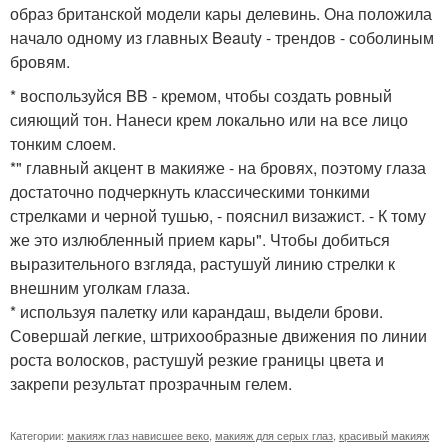
образ британской модели кары делевинь. Она положила
начало одному из главных Beauty - трендов - соболиным
бровям.
* воспользуйся BB - кремом, чтобы создать ровный
сияющий тон. Нанеси крем локально или на все лицо
тонким слоем.
*" главный акцент в макияже - на бровях, поэтому глаза
достаточно подчеркнуть классическими тонкими
стрелками и черной тушью, - пояснил визажист. - К тому
же это излюбленный прием кары". Чтобы добиться
выразительного взгляда, растушуй линию стрелки к
внешним уголкам глаза.
* используя палетку или карандаш, выдели брови.
Совершай легкие, штрихообразные движения по линии
роста волосков, растушуй резкие границы цвета и
закрепи результат прозрачным гелем.
Категории:
макияж глаз нависшее веко
,
макияж для серых глаз
,
красивый макияж