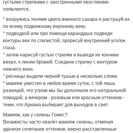
густыми стрелками с заостренными хвостиками
появляется.
* вооружись тенями цвета жженого сахара и растушуй их
по всему подвижному верхнему веку.
* подводкой или при помощи карандаша подведи
контуры век по слизистой, прорисуй внутренний уголок
глаза.
* затем нарисуй густые стрелки и выведи их кончики
вверх, к линии бровей. Соедини стрелку с контуром
нижнего века.
* ресницы выдели черной тушью в несколько слоев.
* макияж уместен в любое время суток, с той лишь
разницей, что утром мы бы дополнили его натуральной
помадой, а вечером - розовым или красным оттенком -
теми, что Ариана выбирает для выходов в свет.
Макияж, как у селены Гомес?
Визажисты часто хвалят макияж селены, отмечая
удачное сочетание оттенков, верно расставленные