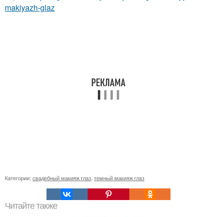
makiyazh-glaz
Категории:
свадебный макияж глаз
,
темный макияж глаз
Читайте также