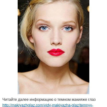
Читайте далее информацию о темном макияже глаз
http://makiyazhglaz.com/vidy-makiyazha-glaz/temnyy-