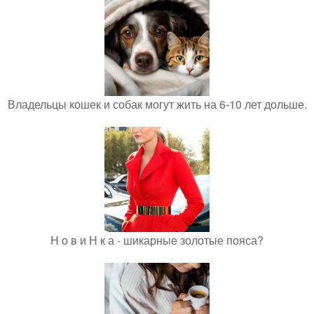
Владельцы кошек и собак могут жить на 6-10 лет дольше.
Н о в и Н к а - шикарные золотые пояса?