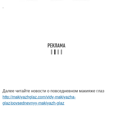
.
Далее читайте новости о повседневном макияже глаз
http://makiyazhglaz.com/vidy-makiyazha-
glaz/povsednevnyy-makiyazh-glaz