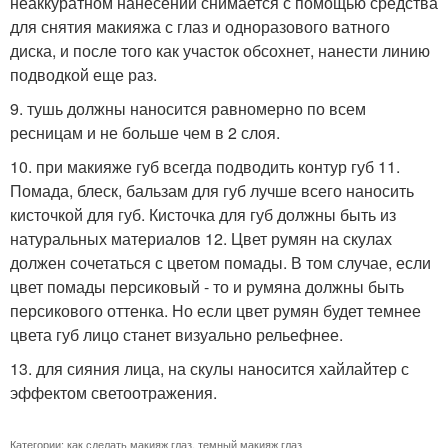
неаккуратном нанесении снимается с помощью средства
для снятия макияжа с глаз и одноразового ватного
диска, и после того как участок обсохнет, нанести линию
подводкой еще раз.
9. тушь должны наносится равномерно по всем
ресницам и не больше чем в 2 слоя.
10. при макияже губ всегда подводить контур губ 11.
Помада, блеск, бальзам для губ лучше всего наносить
кисточкой для губ. Кисточка для губ должны быть из
натуральных материалов 12. Цвет румян на скулах
должен сочетаться с цветом помады. В том случае, если
цвет помады персиковый - то и румяна должны быть
персикового оттенка. Но если цвет румян будет темнее
цвета губ лицо станет визуально рельефнее.
13. для сияния лица, на скулы наносится хайлайтер с
эффектом светоотражения.
Категории:
как сделать макияж глаз
,
темный макияж глаз