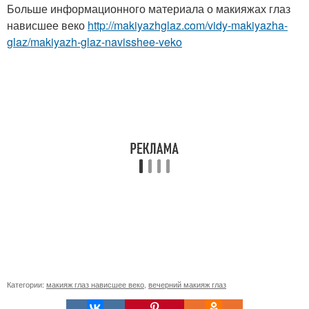
Больше информационного материала о макияжах глаз
нависшее веко
http://makiyazhglaz.com/vidy-makiyazha-
glaz/makiyazh-glaz-navisshee-veko
Категории:
макияж глаз нависшее веко
,
вечерний макияж глаз