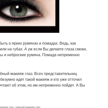
ть о ярких румянах и помадах. Ведь, как
или на губах. А уж если Вы делаете глаза смоки,
дры и неброские румяна. Помада непременно
обный макияж глаз. Всех представительниц
 безумно идет такой макияж и кто уже отточил
ечтают об этом, но им непременно пойдет. А Вы
акияж глаз
,
темный макияж глаз