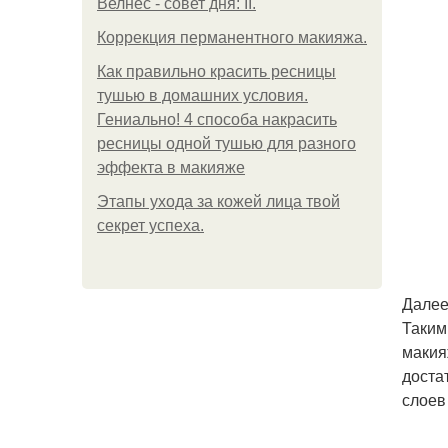
Велнес - совет дня: II.
Коррекция перманентного макияжа.
Как правильно красить ресницы
тушью в домашних условия.
Гениально! 4 способа накрасить
ресницы одной тушью для разного
эффекта в макияже
Этапы ухода за кожей лица твой
секрет успеха.
Далее
Таким 
макия
доста
слоев