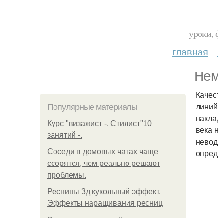
уроки, 
главная
Нем
Качес
линий
Популярные материалы
накла
Курс "визажист -. Стилист"10
века 
занятий -.
невод
Соседи в домовых чатах чаще
опред
ссорятся, чем реально решают
проблемы.
Ресницы 3д кукольный эффект.
Эффекты наращивания ресниц