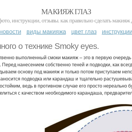
МАКИЯЖ ГЛАЗ
фото, инструкции, отзывы. как правильно сделать макияж д
новости
виды макияжа
цвет глаз
инструкци
ного о технике Smoky eyes.
твенно выполненный смоки макияж – это в первую очередь 
. Перед нанесением собственно теней и подводки, как всег
дываем основу под макияж и только потом приступаем непо
наносится подводка или карандаш и тщательно растушевыв
остойким, ведь в противном случае его просто нереально б
елиться с качеством необходимого карандаша, предварител