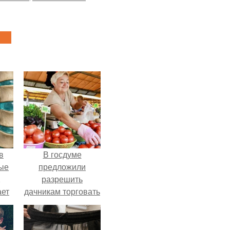
в
В госдуме
ые
предложили
,
разрешить
ает
дачникам торговать
ть
своей
ые
сельхозпродукцией
в людных местах.