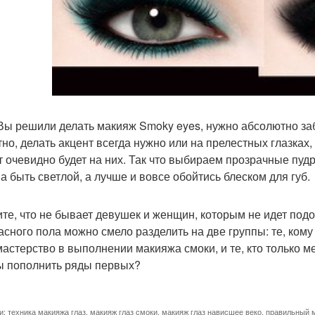
Вы решили делать макияж Smoky eyes, нужно абсолютно забы
тно, делать акцент всегда нужно или на прелестных глазках, 
т очевидно будет на них. Так что выбираем прозрачные пу
а быть светлой, а лучше и вовсе обойтись блеском для губ.
те, что не бывает девушек и женщин, которым не идет под
асного пола можно смело разделить на две группы: те, кому
мастерство в выполнении макияжа смоки, и те, кто только м
ы пополнить ряды первых?
и:
техника макияжа глаз
,
макияж глаз смоки
,
макияж глаз нависшее веко
,
правильный м