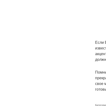
Если 
извес
акцен
должн
Помни
прекр
свое 
готов
Категори