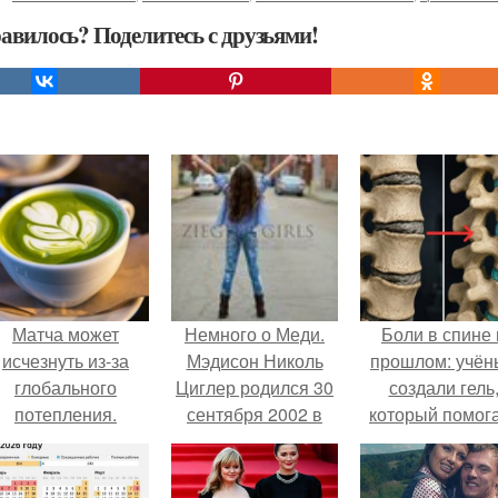
авилось? Поделитесь с друзьями!
Матча может
Немного о Меди.
Боли в спине 
исчезнуть из-за
Мэдисон Николь
прошлом: учён
глобального
Циглер родился 30
создали гель
потепления.
сентября 2002 в
который помог
Питтсбурге, штат
восстанавлива
Пенсильвания.
межпозвоночн
диски.