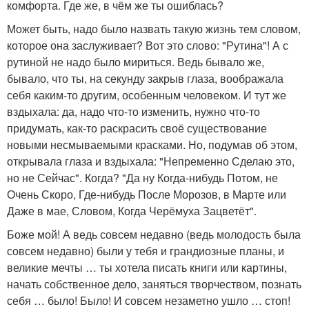
комфорта. Где же, в чём же ты ошиблась?
Может быть, надо было назвать такую жизнь тем словом,
которое она заслуживает? Вот это слово: "Рутина"! А с
рутиной не надо было мириться. Ведь бывало же,
бывало, что ты, на секунду закрыв глаза, воображала
себя каким-то другим, особенным человеком. И тут же
вздыхала: да, надо что-то изменить, нужно что-то
придумать, как-то раскрасить своё существование
новыми несмываемыми красками. Но, подумав об этом,
открывала глаза и вздыхала: "Непременно Сделаю это,
но не Сейчас". Когда? "Да ну Когда-нибудь Потом, не
Очень Скоро, Где-нибудь После Морозов, в Марте или
Даже в мае, Словом, Когда Черёмуха Зацветёт".
Боже мой! А ведь совсем недавно (ведь молодость была
совсем недавно) были у тебя и грандиозные планы, и
великие мечты … ты хотела писать книги или картины,
начать собственное дело, заняться творчеством, познать
себя … было! Было! И совсем незаметно ушло … стоп!