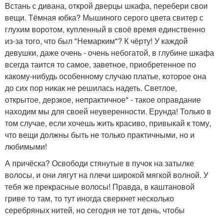
Встань с дивана, открой дверцы шкафа, перебери свои
вещи. Тёмная юбка? Мышиного серого цвета свитер с
глухим воротом, купленный в своё время единственно
из-за того, что был "Немарким"? К чёрту! У каждой
девушки, даже очень - очень небогатой, в глубине шкафа
всегда таится то самое, заветное, приобретенное по
какому-нибудь особенному случаю платье, которое она
до сих пор никак не решилась надеть. Светлое,
открытое, дерзкое, непрактичное" - такое оправдание
находим мы для своей неуверенности. Ерунда! Только в
том случае, если хочешь жить красиво, привыкай к тому,
что вещи должны быть не только практичными, но и
любимыми!
А причёска? Освободи стянутые в пучок на затылке
волосы, и они лягут на плечи широкой мягкой волной. У
тебя же прекрасные волосы! Правда, в каштановой
гриве то там, то тут иногда сверкнет несколько
серебряных нитей, но сегодня не тот день, чтобы