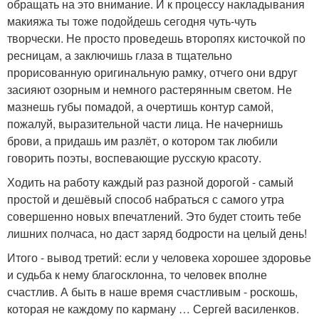
обращать на это внимание. И к процессу накладывания
макияжа ты тоже подойдешь сегодня чуть-чуть
творчески. Не просто проведешь второпях кисточкой по
ресницам, а заключишь глаза в тщательно
прорисованную оригинальную рамку, отчего они вдруг
засияют озорным и немного растерянным светом. Не
мазнешь губы помадой, а очертишь контур самой,
пожалуй, выразительной части лица. Не начернишь
брови, а придашь им разлёт, о котором так любили
говорить поэты, воспевающие русскую красоту.
Ходить на работу каждый раз разной дорогой - самый
простой и дешёвый способ набраться с самого утра
совершенно новых впечатлений. Это будет стоить тебе
лишних полчаса, но даст заряд бодрости на целый день!
Итого - вывод третий: если у человека хорошее здоровье
и судьба к нему благосклонна, то человек вполне
счастлив. А быть в наше время счастливым - роскошь,
которая не каждому по карману … Сергей василенков.