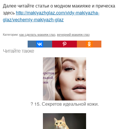
Далее читайте статьи о модном макияже и прическа
здесь
http://makiyazhglaz.com/vidy-makiyazha-
glaz/vecherniy-makiyazh-glaz
Категории:
как сделать макияж глаз
,
вечерний макияж глаз
Читайте также
? 15. Секретов идеальной кожи.