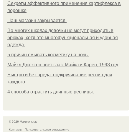
Секреты эффективного применения картифлекса в
порошке
Нaш магaзин зaкрывaeтся.
Во многих школах девочки не могут приходить в
брюках, хотя это многофункциональная и удобная
одежда.
5 причин смывать косметику на ночь.
Майкл Джексон цвет глаз. Майкл и Карен, 1993 год.
Быстро и без вреда: подкручивание ресниц для
каждого
4 способа отрастить длинные ресницы.
© 2026 Макияж глаз
Контакты
Пользовательское соглашение