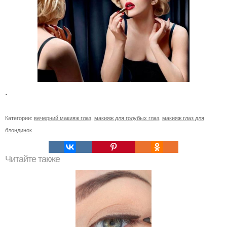
.
Категории:
вечерний макияж глаз
,
макияж для голубых глаз
,
макияж глаз для
блондинок
Читайте также