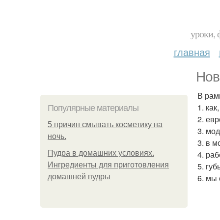
уроки, 
главная
Нов
В рам
1. ка
Популярные материалы
2. ев
5 причин смывать косметику на
3. мо
ночь.
3. в 
Пудра в домашних условиях.
4. ра
Ингредиенты для приготовления
5. губ
домашней пудры
6. мы