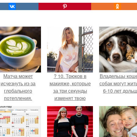
Матча может
? 10. Трюков в
Владельцы коше
исчезнуть из-за
макияже, которые
собак могут жит
глобального
за три секунды
6-10 лет дольш
потепления.
изменят твою
жизнь?