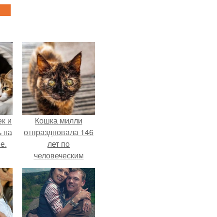
к и
Кошка милли
ь на
отпраздновала 146
е.
лет по
человеческим
Меркам и
претендует на
звание самой
старой в мире.