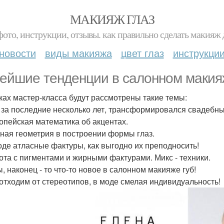
МАКИЯЖ ГЛАЗ
фото, инструкции, отзывы. как правильно сделать макияж д
новости
виды макияжа
цвет глаз
инструкци
ейшие тенденции в салонном макия
ках мастер-класса будут рассмотрены такие темы:
к, за последние несколько лет, трансформировался свадебн
ропейская математика об акцентах.
дная геометрия в построении формы глаз.
моде атласные фактуры, как выгодно их преподносить!
бота с пигментами и жирными фактурами. Микс - техники.
ы, наконец - то что-то новое в салонном макияже губ!
 отходим от стереотипов, в моде смелая индивидуальность!