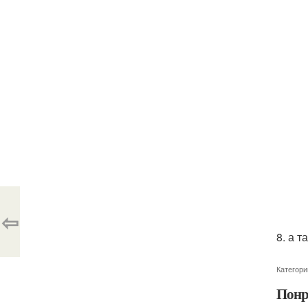
⇦
8. а 
Категори
Понр