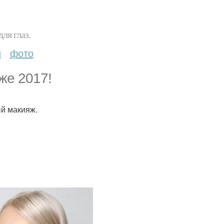
ля глаз.
и
фото
же 2017!
ый макияж.