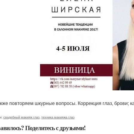
также повторяем шкурные вопросы. Коррекция глаз, брови; к
и:
свадебный макияж глаз
,
техника макияжа глаз
авилось? Поделитесь с друзьями!