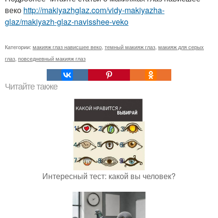
веко
http://makiyazhglaz.com/vidy-makiyazha-
glaz/makiyazh-glaz-navisshee-veko
Категории:
макияж глаз нависшее веко
,
темный макияж глаз
,
макияж для серых
глаз
,
повседневный макияж глаз
Читайте также
Интересный тест: какой вы человек?