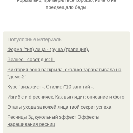
предвещало беды.
Популярные материалы
Форма (тип) лица - груша (трапеция).
Велнес - совет дня: II.
Виктория боня раскрыла, сколько зарабатывала на
"доме-2".
Курс "визажист -. Стилист"10 занятий -.
Изгиб c и d ресничек. Как выглядит: описание и фото
Этапы ухода за кожей лица твой секрет успеха.
Ресницы 3д кукольный эффект. Эффекты
наращивания ресниц