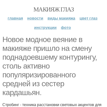
МАКИЯЖ ГЛАЗ
главная
новости
виды макияжа
цвет глаз
инструкции
фото
Новое модное веяние в
макияже пришло на смену
поднадоевшему контурингу,
столь активно
популяризированного
средней из сестер
кардашьян.
Стробинг - техника расстановки световых акцентов для