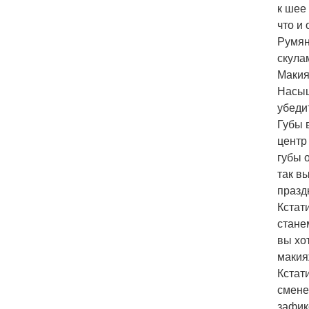
к шее
что и 
Румян
скула
Макия
Насыщ
убеди
Губы 
центр
губы 
так в
празд
Кстат
стане
вы хо
макия
Кстат
смене
зафик