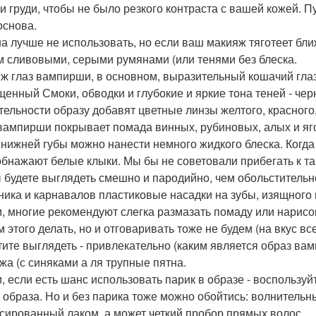
 и груди, чтобы не было резкого контраста с вашей кожей. П
основа.
а лучше не использовать, но если ваш макияж тяготеет бли
м сливовыми, серыми румянами (или тенями без блеска.
ж глаз вампирши, в основном, выразительный кошачий глаз.
енный Смоки, обводки и глубокие и яркие тона теней - че
тельности образу добавят цветные линзы желтого, красного,
вампирши покрывает помада винных, рубиновых, алых и ягод
 нижней губы можно нанести немного жидкого блеска. Когд
обнажают белые клыки. Мы бы не советовали прибегать к та
ы будете выглядеть смешно и пародийно, чем обольстительн
ника и карнавалов пластиковые насадки на зубы, изящного 
и, многие рекомендуют слегка размазать помаду или нарисов
м этого делать, но и отговаривать тоже не будем (на вкус в
тите выглядеть - привлекательно (каким является образ в
жа (с синяками а ля трупные пятна.
и, если есть шанс использовать парик в образе - воспользуй
 образа. Но и без парика тоже можно обойтись: волнительн
сированный лаком, а может четкий пробор прямых волос.