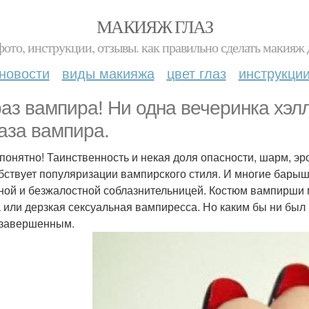
МАКИЯЖ ГЛАЗ
фото, инструкции, отзывы. как правильно сделать макияж д
новости
виды макияжа
цвет глаз
инструкци
аз вампира! Ни одна вечеринка хэлл
аза вампира.
 понятно! Таинственность и некая доля опасности, шарм, эро
бствует популяризации вампирского стиля. И многие барыш
ной и безжалостной соблазнительницей. Костюм вампирши 
а или дерзкая сексуальная вампиресса. Но каким бы ни был
 завершенным.