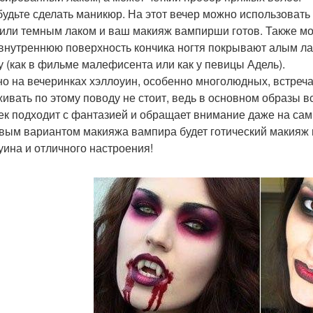
будьте сделать маникюр. На этот вечер можно использоват
или темным лаком и ваш макияж вампирши готов. Также мо
 внутреннюю поверхность кончика ногтя покрывают алым ла
у (как в фильме малефисента или как у певицы Адель).
о на вечеринках хэллоуин, особенно многолюдных, встреч
ивать по этому поводу не стоит, ведь в основном образы в
ек подходит с фантазией и обращает внимание даже на сам
вым вариантом макияжа вампира будет готический макияж и
уина и отличного настроения!