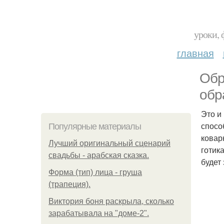
уроки, 
главная
Обр
обр
Это и
спосо
Популярные материалы
ковар
Лучший оригинальный сценарий
готик
свадьбы - арабская сказка.
будет
Форма (тип) лица - груша
(трапеция).
Виктория боня раскрыла, сколько
зарабатывала на "доме-2".