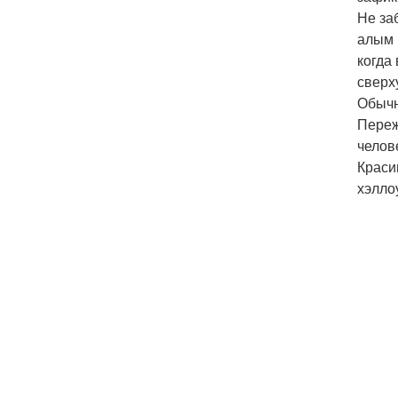
Не за
алым 
когда
сверх
Обычн
Переж
челов
Краси
хэлло