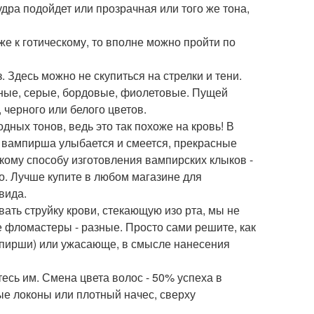
удра подойдет или прозрачная или того же тона,
же к готическому, то вполне можно пройти по
 Здесь можно не скупиться на стрелки и тени.
рные, серые, бордовые, фиолетовые. Пущей
 черного или белого цветов.
ных тонов, ведь это так похоже на кровь! В
а вампирша улыбается и смеется, прекрасные
кому способу изготовления вампирских клыков -
о. Лучше купите в любом магазине для
вида.
ать струйку крови, стекающую изо рта, мы не
се фломастеры - разные. Просто сами решите, как
ампирши) или ужасающе, в смысле нанесения
тесь им. Смена цвета волос - 50% успеха в
ые локоны или плотный начес, сверху