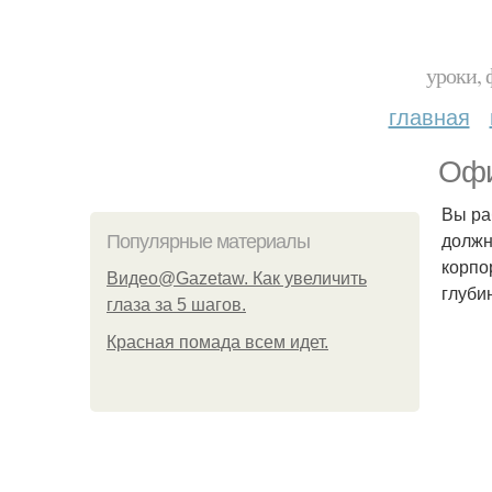
уроки, 
главная
Офи
Вы ра
должн
Популярные материалы
корпо
Видео@Gazetaw. Как увеличить
глуби
глаза за 5 шагов.
Красная помада всем идет.