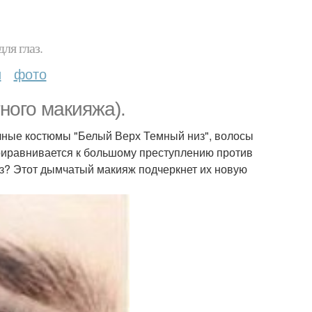
ля глаз.
и
фото
ного макияжа).
учные костюмы "Белый Верх Темный низ", волосы
приравнивается к большому преступлению против
аз? Этот дымчатый макияж подчеркнет их новую