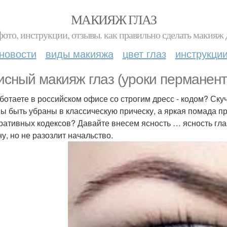
МАКИЯЖ ГЛАЗ
фото, инструкции, отзывы. как правильно сделать макияж д
новости
виды макияжа
цвет глаз
инструкци
сный макияж глаз (уроки перманент
ботаете в российском офисе со строгим дресс - кодом? Ск
ы быть убраны в классическую прическу, а яркая помада 
ративных кодексов? Давайте внесем ясность … ясность гл
ну, но не разозлит начальство.